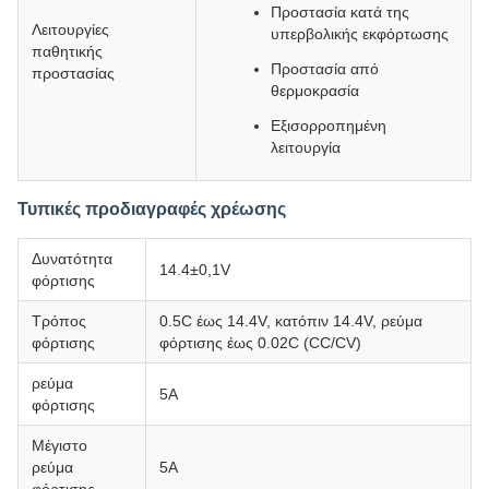
Προστασία κατά της
Λειτουργίες
υπερβολικής εκφόρτωσης
παθητικής
Προστασία από
προστασίας
θερμοκρασία
Εξισορροπημένη
λειτουργία
Τυπικές προδιαγραφές χρέωσης
Δυνατότητα
14.4±0,1V
φόρτισης
Τρόπος
0.5C έως 14.4V, κατόπιν 14.4V, ρεύμα
φόρτισης
φόρτισης έως 0.02C (CC/CV)
ρεύμα
5Α
φόρτισης
Μέγιστο
ρεύμα
5Α