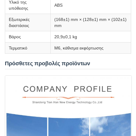
Υλικό της
ABS
υπόθεσης
Εξωτερικές
(168±1) mm × (128±1) mm × (102±1)
διαστάσεις
mm
Βάρος
20,9±0,1 kg
Τερματικό
M6, κάθισμα εκφόρτωσης
Πρόσθετες προβολές προϊόντων