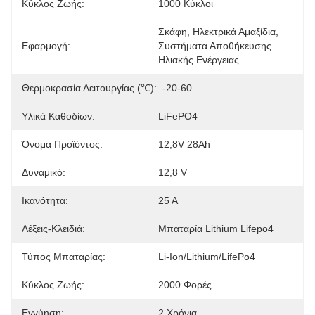
Κύκλος Ζωής:
1000 Κύκλοι
Σκάφη, Ηλεκτρικά Αμαξίδια, 
Εφαρμογή:
Συστήματα Αποθήκευσης 
Ηλιακής Ενέργειας
Θερμοκρασία Λειτουργίας (℃):
-20-60
Υλικά Καθοδίων:
LiFePO4
Όνομα Προϊόντος:
12,8V 28Ah
Δυναμικό:
12,8 V
Ικανότητα:
25 Α
Λέξεις-Κλειδιά:
Μπαταρία Lithium Lifepo4
Τύπος Μπαταρίας:
Li-Ion/Lithium/LifePo4
Κύκλος Ζωής:
2000 Φορές
Εγγύηση:
2 Χρόνια