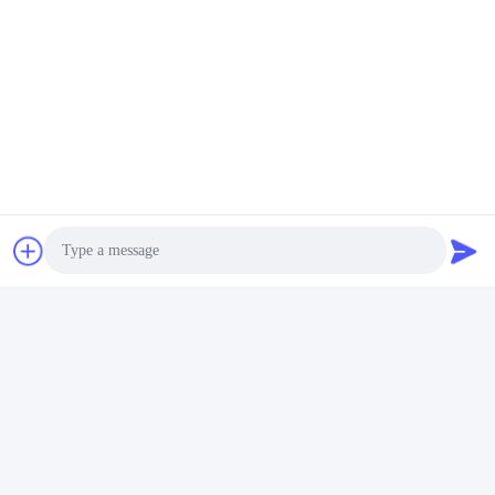
Γρήγορη επαφή
Διεύθυνση
Οδός Fuyuan 5th, βιομηχανικό πάρκο μπαταριών λιθίου,
ζώνη υψηλής τεχνολογίας, πόλη Zaozhuang, Shandong,
Κίνα
τηλ
86-632-8059888
E-mail
Alice@thbattery.com
Photo
Video Call
Πολιτική μυστικότητας
|
Sitemap
| Καλή ποιότητα της Κίνας
Ηλιακή μπαταρία λίθιου φωτεινών σηματοδοτών Προμηθευτής.
Audio Call