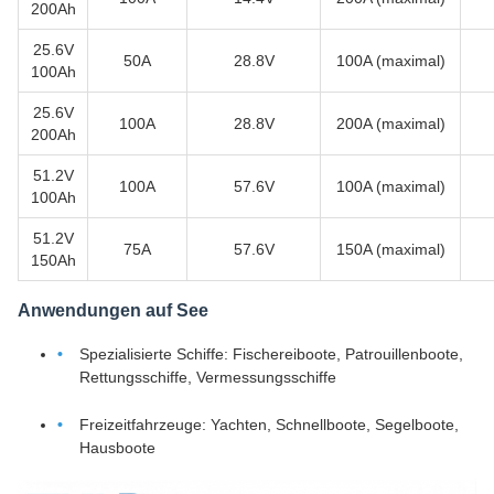
200Ah
25.6V
50A
28.8V
100A (maximal)
100Ah
25.6V
100A
28.8V
200A (maximal)
200Ah
51.2V
100A
57.6V
100A (maximal)
100Ah
51.2V
75A
57.6V
150A (maximal)
150Ah
Anwendungen auf See
Spezialisierte Schiffe: Fischereiboote, Patrouillenboote,
Rettungsschiffe, Vermessungsschiffe
Freizeitfahrzeuge: Yachten, Schnellboote, Segelboote,
Hausboote