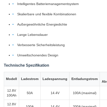
Intelligentes Batteriemanagementsystem
Skalierbare und flexible Kombinationen
Außergewöhnliche Energiedichte
Lange Lebensdauer
Verbesserte Sicherheitsleistung
Umweltschonendes Design
Technische Spezifikation
Modell
Ladestrom
Ladespannung
Entladungstrom
Ab
12.8V
50A
14.4V
100A (maximal)
100Ah
12.8V
100A
14.4V
200A (maximal)