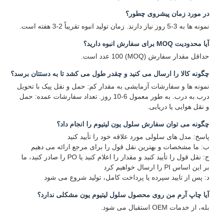
در مورد زمان پیشروی چطور؟
نمونه ها به 3-5 روز نیاز دارند. زمان تولید انبوه تقریباً 2-3 هفته است.
آیا محدودیت MOQ برای سفارش انبوه دارید؟
حداقل مقدار سفارش (MOQ) 100 عدد است.
چگونه کالا را ارسال می کنید و چقدر طول می کشد تا به دستتان برسد؟
نمونه ها و سفارشات آزمایشی به مقدار کم: حمل و نقل پیک با تحویل
درب به درب. به طور معمول 6-10 روز. تعداد سفارشات عمده: حمل
و نقل هوایی یا دریایی.
چگونه می توان سفارش سلول یون لیتیوم را انجام داد؟
پاسخ: مدل های سلولی مورد علاقه خود را تأیید کنید
ب: ما مشخصات و بهترین نقل قول را برای مرجع ارائه می دهیم
ج: نقل قول را تأیید کنید و مقدار را اعلام کنید یا PO را صادر کنید، ما
بر این اساس PI را ارسال خواهیم کرد
د: پس از تایید سپرده یا پرداخت کامل، تولید شروع می شود
آیا چاپ آرم من روی محصول سلول لیتیوم یون مشکلی ندارد؟
بله، از خدمات OEM استقبال می شود.