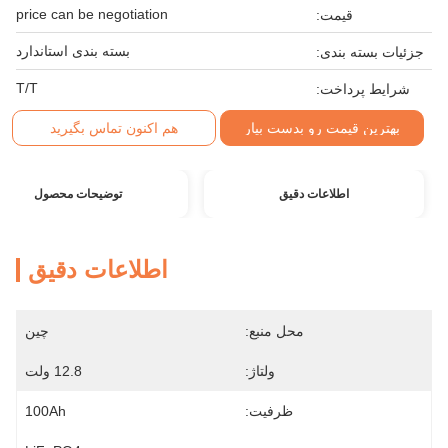
price can be negotiation
قیمت:
بسته بندی استاندارد
جزئیات بسته بندی:
T/T
شرایط پرداخت:
بهترین قیمت رو بدست بیار
هم اکنون تماس بگیرید
اطلاعات دقیق
توضیحات محصول
اطلاعات دقیق
محل منبع:
چین
ولتاژ:
12.8 ولت
ظرفیت:
100Ah