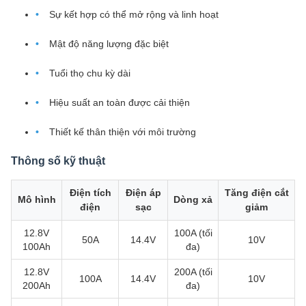
Sự kết hợp có thể mở rộng và linh hoạt
Mật độ năng lượng đặc biệt
Tuổi thọ chu kỳ dài
Hiệu suất an toàn được cải thiện
Thiết kế thân thiện với môi trường
Thông số kỹ thuật
Điện tích
Điện áp
Tăng điện cắt
Mô hình
Dòng xả
điện
sạc
giảm
12.8V
100A (tối
50A
14.4V
10V
100Ah
đa)
12.8V
200A (tối
100A
14.4V
10V
200Ah
đa)