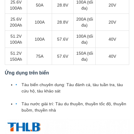
25.6V
100A (tối
50A
28.8V
20V
100Ah
đa)
25.6V
200A (tối
100A
28.8V
20V
200Ah
đa)
51.2V
100A (tối
100A
57.6V
40V
100Ah
đa)
51.2V
150A (tối
75A
57.6V
40V
150Ah
đa)
Ứng dụng trên biển
Tàu biển chuyên dụng: Tàu đánh cá, tàu tuần tra, tàu
cứu hộ, tàu khảo sát
Tàu nước giải trí: Tàu du thuyền, thuyền tốc độ, thuyền
buồm, thuyền nhà