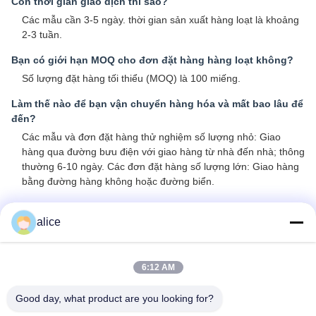
Còn thời gian giao dịch thì sao?
Các mẫu cần 3-5 ngày. thời gian sản xuất hàng loạt là khoảng
2-3 tuần.
Bạn có giới hạn MOQ cho đơn đặt hàng hàng loạt không?
Số lượng đặt hàng tối thiểu (MOQ) là 100 miếng.
Làm thế nào để bạn vận chuyển hàng hóa và mất bao lâu để
đến?
Các mẫu và đơn đặt hàng thử nghiệm số lượng nhỏ: Giao
hàng qua đường bưu điện với giao hàng từ nhà đến nhà; thông
thường 6-10 ngày. Các đơn đặt hàng số lượng lớn: Giao hàng
bằng đường hàng không hoặc đường biển.
Làm thế nào để tiếp tục một đơn đặt hàng cho pin ion
lithium?
alice
A: Xác nhận các mô hình tế bào bạn quan tâm
B: Chúng tôi cung cấp thông số kỹ thuật và báo giá tốt nhất để
6:12 AM
tham khảo
C: Xác nhận báo giá và thông báo số lượng hoặc phát hành
Good day, what product are you looking for?
PO, chúng tôi sẽ gửi PI phù hợp
D: Sau khi xác nhận tiền gửi hoặc thanh toán đầy đủ, sản xuất