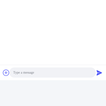
bắt đầu
Tôi có thể in logo của mình trên sản phẩm pin lithium ion
không?
Vâng, dịch vụ OEM được chào đón.
Bạn có bảo hành sản phẩm không?
Vâng, chúng tôi cung cấp 3-5 năm bảo hành cho sản phẩm
của chúng tôi.
Các Thẻ:
Pin Lithium Cho Thuyền
Pin Lithium Ion Marine
Pin Lithium Cho Thuyền
Photo
Liên hệ nhanh