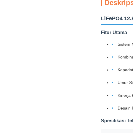
Deskrip
LiFePO4 12.8
Fitur Utama
Sistem 
Kombina
Kepadat
Umur Si
Kinerja
Desain
Spesifikasi Te