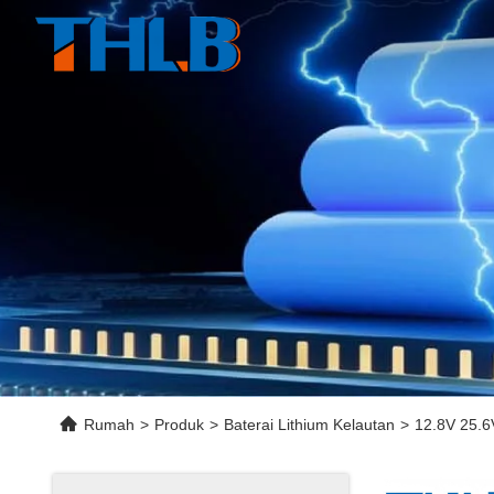
Rumah
>
Produk
>
Baterai Lithium Kelautan
>
12.8V 25.6V