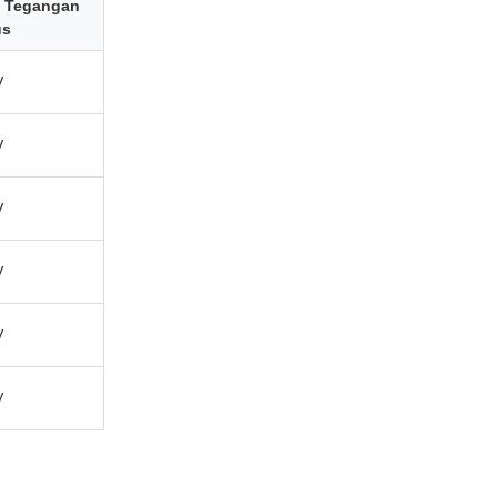
 Tegangan
us
V
V
V
V
V
V