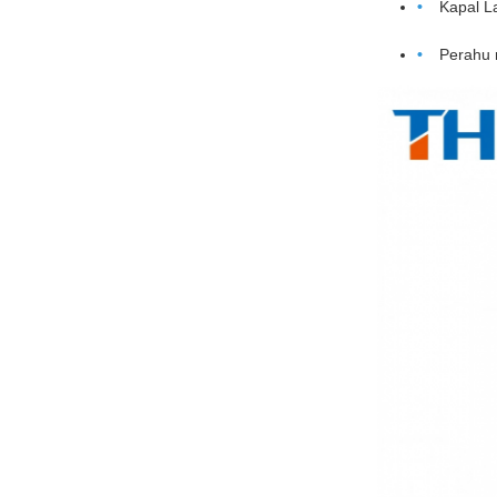
Kapal L
Perahu r