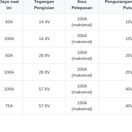
Daya saat
Tegangan
Arus
Pengurangan
ini
Pengisian
Pelepasan
Put
100A
50A
14.4V
10
(maksimal)
200A
100A
14.4V
10
(maksimal)
100A
50A
28.8V
20
(maksimal)
200A
100A
28.8V
20
(maksimal)
100A
100A
57.6V
40
(maksimal)
150A
75A
57.6V
40
(maksimal)