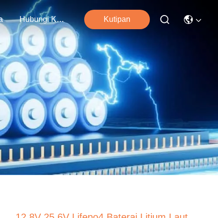
a
Hubungi Kami
Kutipan
12.8V 25.6V Lifepo4 Baterai Litium Laut