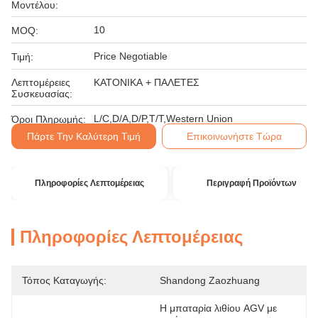
Μοντέλου:
10
MOQ:
Price Negotiable
Τιμή:
Λεπτομέρειες
ΚΑΤΟΝΙΚΑ + ΠΑΛΕΤΕΣ
Συσκευασίας:
L/C,D/A,D/P,T/T,Western Union
Όροι Πληρωμής:
Πάρτε Την Καλύτερη Τιμή
Επικοινωνήστε Τώρα
Πληροφορίες Λεπτομέρειας
Περιγραφή Προϊόντων
Πληροφορίες Λεπτομέρειας
Τόπος Καταγωγής:
Shandong Zaozhuang
Η μπαταρία λιθίου AGV με 