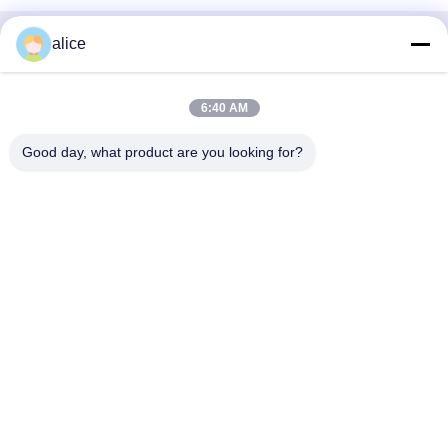
alice
Γρήγορη επαφή
Διεύθυνση
6:40 AM
Οδός Fuyuan 5th, βιομηχανικό πάρκο μπαταριών λιθίου,
Good day, what product are you looking for?
ζώνη υψηλής τεχνολογίας, πόλη Zaozhuang, Shandong,
Κίνα
τηλ
86-632-8059888
E-mail
Alice@thbattery.com
Πολιτική μυστικότητας
|
Sitemap
| Καλή ποιότητα της Κίνας
Ηλιακή μπαταρία λίθιου φωτεινών σηματοδοτών Προμηθευτής.