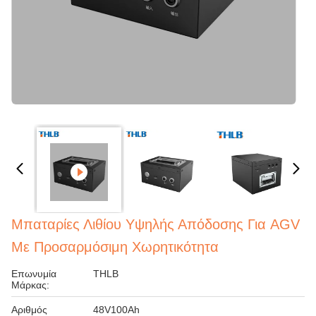
Μπαταρίες Λιθίου Υψηλής Απόδοσης Για AGV
Με Προσαρμόσιμη Χωρητικότητα
Επωνυμία
THLB
Μάρκας:
Αριθμός
48V100Ah