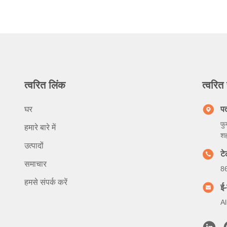
त्वरित लिंक
त्वरित 
घर
प
फु
हमारे बारे में
शह
उत्पादों
ट
समाचार
8
हमसे संपर्क करें
ई-
A