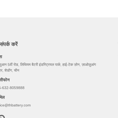
संपर्क करें
ता
युआन 5वीं रोड, लिथियम बैटरी इंडस्ट्रियल पार्क, हाई-टेक ज़ोन, ज़ाओज़ुआंग
र, शेडोंग, चीन
ेलीफोन
6-632-8059888
मेल
lice@thbattery.com