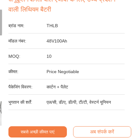
वाली लिथियम बैटरी
ब्रांड नाम:
THLB
मॉडल नंबर:
48V100Ah
MOQ:
10
कीमत:
Price Negotiable
पैकेजिंग विवरण:
कार्टन + पैलेट
भुगतान की शर्तें:
एल/सी, डी/ए, डी/पी, टी/टी, वेस्टर्न यूनियन
अब संपर्क करें
सबसे अच्छी कीमत पाएं