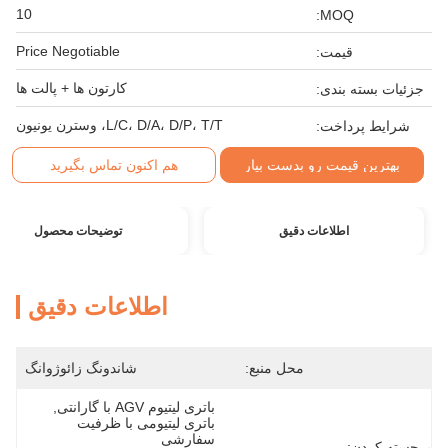
10
MOQ:
Price Negotiable
قیمت:
کارتون ها + پالت ها
جزئیات بسته بندی:
L/C، D/A، D/P، T/T، وسترن یونیون
شرایط پرداخت:
بهترین قیمت رو بدست بیار
هم اکنون تماس بگیرید
اطلاعات دقیق
توضیحات محصول
اطلاعات دقیق
محل منبع:
شاندونگ زائوژوانگ
باتری لیتیوم AGV با گارانتی
, 
باتری لیتیومی با ظرفیت 
سفارشی
برجسته کردن: