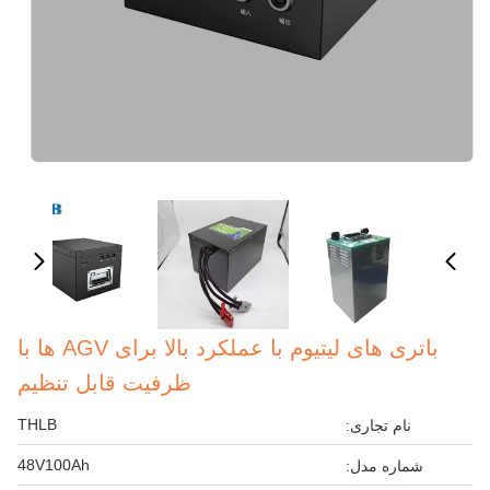
باتری های لیتیوم با عملکرد بالا برای AGV ها با
ظرفیت قابل تنظیم
THLB
نام تجاری:
48V100Ah
شماره مدل: