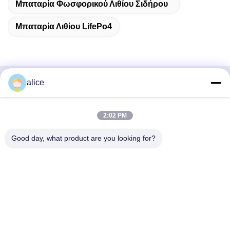
Μπαταρία Φωσφορικού Λιθίου Σιδήρου
Μπαταρία Λιθίου LifePo4
alice
Γρήγορη επαφή
Διεύθυνση
2:02 PM
Οδός Fuyuan 5th, βιομηχανικό πάρκο μπαταριών λιθίου,
Good day, what product are you looking for?
ζώνη υψηλής τεχνολογίας, πόλη Zaozhuang, Shandong,
Κίνα
τηλ
86-632-8059888
E-mail
Alice@thbattery.com