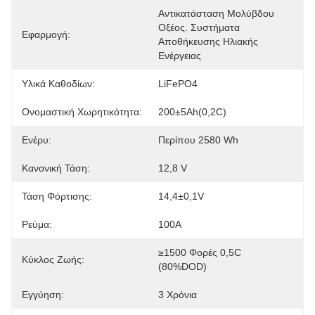
Αντικατάσταση Μολύβδου 
Οξέος. Συστήματα 
Εφαρμογή:
Αποθήκευσης Ηλιακής 
Ενέργειας
Υλικά Καθοδίων:
LiFePO4
Ονομαστική Χωρητικότητα:
200±5Ah(0,2C)
Ενέρυ:
Περίπου 2580 Wh
Κανονική Τάση:
12,8 V
Τάση Φόρτισης:
14,4±0,1V
Ρεύμα:
100Α
≥1500 Φορές 0,5C 
Κύκλος Ζωής:
(80%DOD)
Εγγύηση:
3 Χρόνια