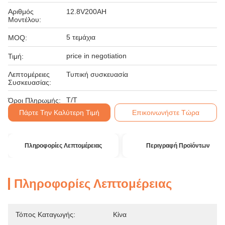
Αριθμός
12.8V200AH
Μοντέλου:
5 τεμάχια
MOQ:
price in negotiation
Τιμή:
Λεπτομέρειες
Τυπική συσκευασία
Συσκευασίας:
T/T
Όροι Πληρωμής:
Πάρτε Την Καλύτερη Τιμή
Επικοινωνήστε Τώρα
Πληροφορίες Λεπτομέρειας
Περιγραφή Προϊόντων
Πληροφορίες Λεπτομέρειας
Τόπος Καταγωγής:
Κίνα