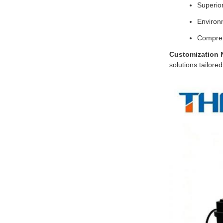
Superio
Environ
Compreh
Customization 
solutions tailore