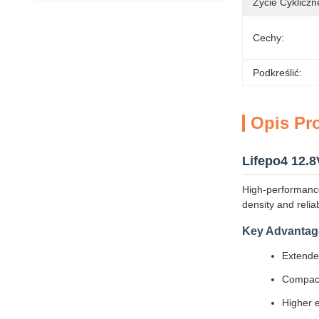
Życie Cykliczn
Cechy:
Podkreślić:
Opis Pr
Lifepo4 12.
High-performance
density and reliabi
Key Advantage
Extended
Compact 
Higher e