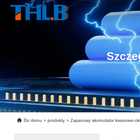
Szcze
Do domu
>
produkty
>
Zapasowy akumulator kwasowo-oł