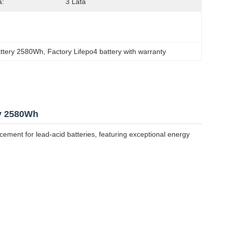
a:
3 Lata
attery 2580Wh
, 
Factory Lifepo4 battery with warranty
ry 2580Wh
ement for lead-acid batteries, featuring exceptional energy