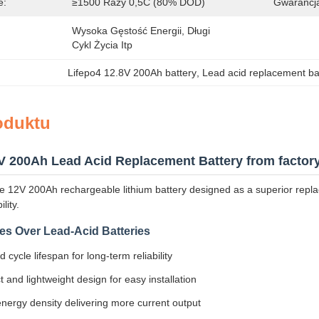
e:
≥1500 Razy 0,5C (80% DOD)
Gwarancj
Wysoka Gęstość Energii, Długi 
Cykl Życia Itp
Lifepo4 12.8V 200Ah battery
, 
Lead acid replacement b
oduktu
8V 200Ah Lead Acid Replacement Battery from facto
 12V 200Ah rechargeable lithium battery designed as a superior replac
lity.
s Over Lead-Acid Batteries
 cycle lifespan for long-term reliability
and lightweight design for easy installation
nergy density delivering more current output