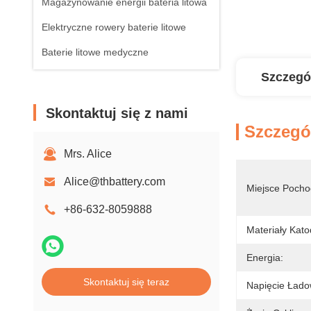
Magazynowanie energii bateria litowa
Elektryczne rowery baterie litowe
Baterie litowe medyczne
Szczegó
Skontaktuj się z nami
Szczegó
Mrs. Alice
Alice@thbattery.com
Miejsce Pocho
+86-632-8059888
Materiały Kat
Energia:
Skontaktuj się teraz
Napięcie Łado