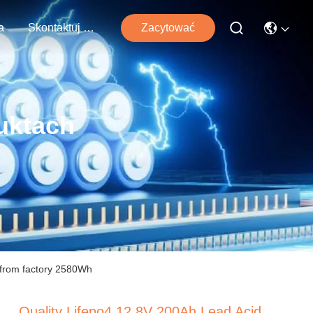
a
Skontaktuj Się Z Nami
Zacytować
uktach
 from factory 2580Wh
Quality Lifepo4 12.8V 200Ah Lead Acid