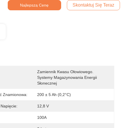
Skontaktuj Się Teraz
Najlepszą Cenę
Zamiennik Kwasu Ołowiowego. 
Systemy Magazynowania Energii 
Słonecznej
ć Znamionowa:
200 ± 5 Ah (0,2°C)
Napięcie:
12,8 V
100A