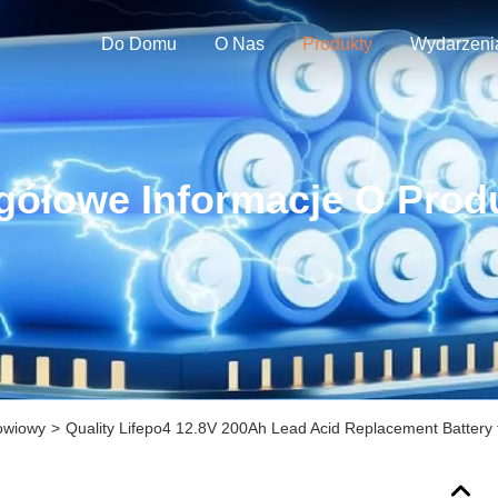
Do Domu
O Nas
Produkty
Wydarzeni
gółowe Informacje O Prod
owiowy
>
Quality Lifepo4 12.8V 200Ah Lead Acid Replacement Battery