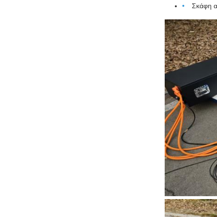
Σκάφη α