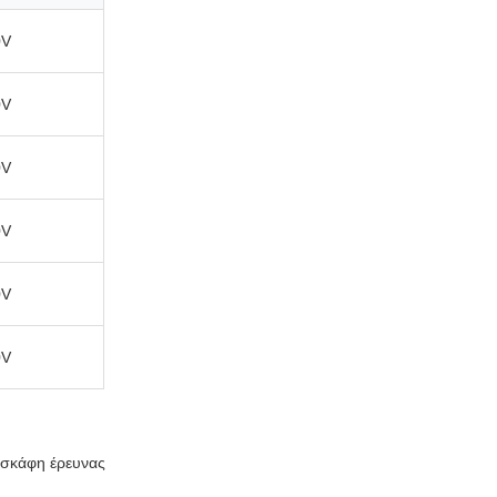
0V
0V
0V
0V
0V
0V
, σκάφη έρευνας