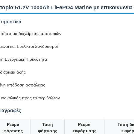
αρία 51.2V 1000Ah LiFePO4 Marine με επικοινωνία
τηριστικά
σύστημα διαχείρισης μπαταριών
μενοι και Ευέλικτοι Συνδυασμοί
ική Ενεργειακή Πυκνότητα
διάρκεια ζωής
ένη απόδοση ασφάλειας
μός φιλικός προς το περιβάλλον
διαγραφές
Ρεύμα
Τάση
Ρεύμα
Τάση δ
φόρτισης
φόρτισης
εκφόρτισης
εκφόρ