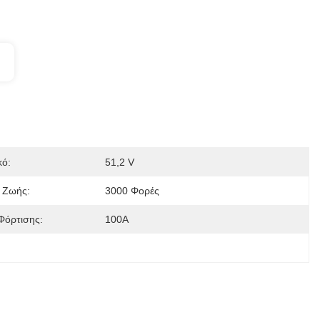
κό:
51,2 V
 Ζωής:
3000 Φορές
Φόρτισης:
100Α