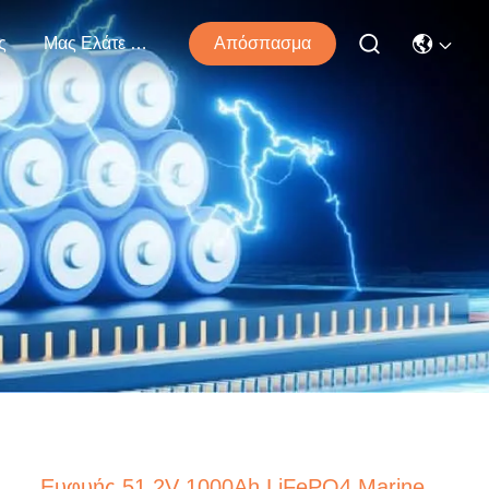
ς
Μας Ελάτε Σε Επαφή Με
Απόσπασμα
Ευφυής 51.2V 1000Ah LiFePO4 Marine