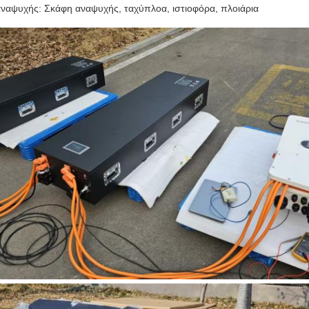
ναψυχής: Σκάφη αναψυχής, ταχύπλοα, ιστιοφόρα, πλοιάρια