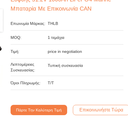
Μπαταρία Με Επικοινωνία CAN
Επωνυμία Μάρκας:
THLB
MOQ:
1 τεμάχια
Τιμή:
price in negotiation
Λεπτομέρειες
Τυπική συσκευασία
Συσκευασίας:
Όροι Πληρωμής:
T/T
Επικοινωνήστε Τώρα
Πάρτε Την Καλύτερη Τιμή