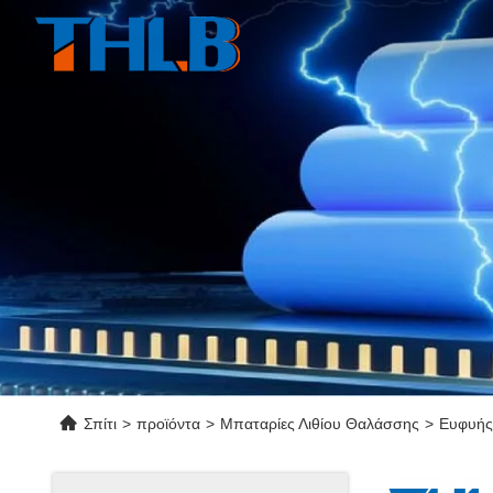
Σπίτι
>
προϊόντα
>
Μπαταρίες Λιθίου Θαλάσσης
>
Ευφυής