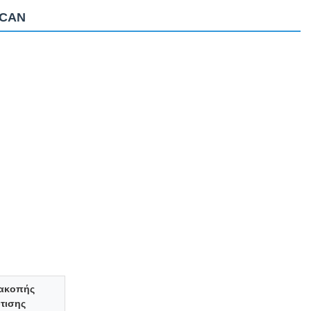
 CAN
ιακοπής
τισης