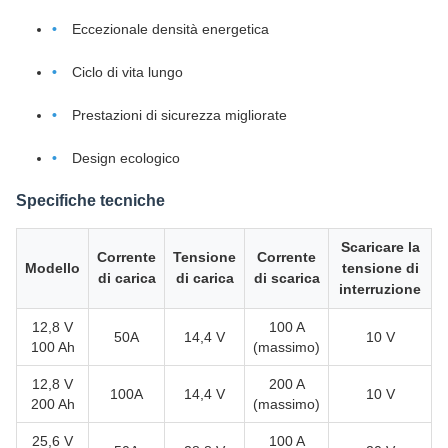
Eccezionale densità energetica
Ciclo di vita lungo
Prestazioni di sicurezza migliorate
Design ecologico
Specifiche tecniche
Scaricare la
Corrente
Tensione
Corrente
Modello
tensione di
di carica
di carica
di scarica
interruzione
12,8 V
100 A
50A
14,4 V
10 V
100 Ah
(massimo)
12,8 V
200 A
100A
14,4 V
10 V
200 Ah
(massimo)
25,6 V
100 A