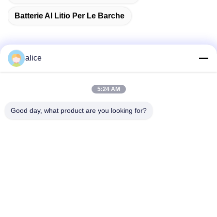
Batterie Al Litio Per Le Barche
alice
Contatto rapido
5:24 AM
Indirizzo
Good day, what product are you looking for?
Via Fuyuan 5, Parco Industriale delle Batterie al Litio, Zona
High-tech, Città di Zaozhuang, Shandong, Cina
tel
86-632-8059888
E-mail
Alice@thbattery.com