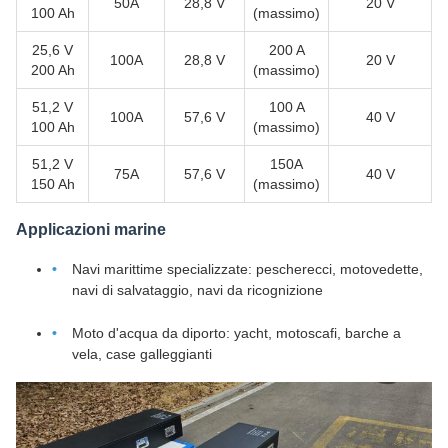
50A
28,8 V
20 V
100 Ah
(massimo)
25,6 V
200 A
100A
28,8 V
20 V
200 Ah
(massimo)
51,2 V
100 A
100A
57,6 V
40 V
100 Ah
(massimo)
51,2 V
150A
75A
57,6 V
40 V
150 Ah
(massimo)
Applicazioni marine
Navi marittime specializzate: pescherecci, motovedette,
navi di salvataggio, navi da ricognizione
Moto d'acqua da diporto: yacht, motoscafi, barche a
vela, case galleggianti