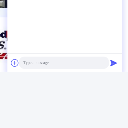
Photo
Video Call
Audio Call