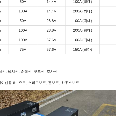
h
50A
14.4V
100A (최대)
h
100A
14.4V
200A (최대)
h
50A
28.8V
100A (최대)
h
100A
28.8V
200A (최대)
h
100A
57.6V
100A (최대)
h
75A
57.6V
150A (최다)
상선: 낚시선, 순찰선, 구조선, 조사선
이션용 배: 요트, 스피드보트, 젤보트, 하우스보트