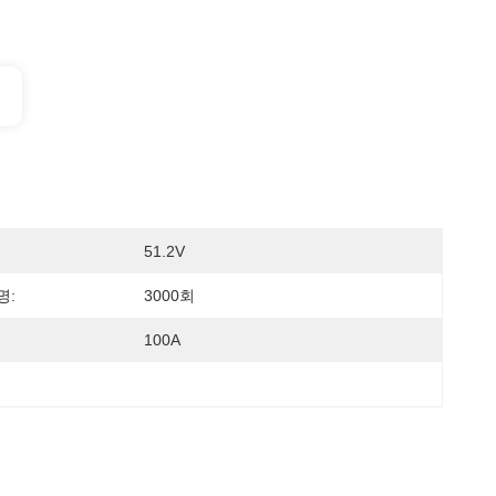
51.2V
명:
3000회
100A