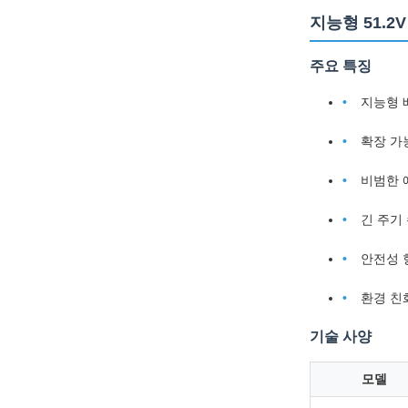
지능형 51.2V
주요 특징
지능형 
확장 가
비범한 
긴 주기
안전성 
환경 친
기술 사양
모델