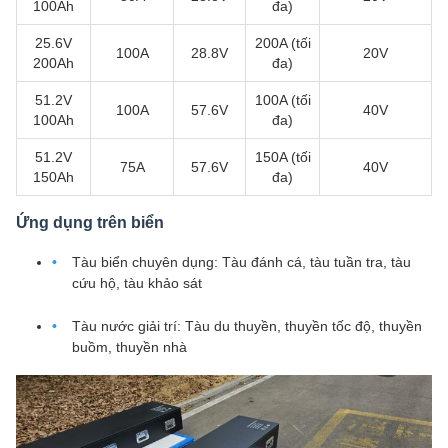
100Ah
đa)
25.6V
200A (tối
100A
28.8V
20V
200Ah
đa)
51.2V
100A (tối
100A
57.6V
40V
100Ah
đa)
51.2V
150A (tối
75A
57.6V
40V
150Ah
đa)
Ứng dụng trên biển
Tàu biển chuyên dụng: Tàu đánh cá, tàu tuần tra, tàu
cứu hộ, tàu khảo sát
Tàu nước giải trí: Tàu du thuyền, thuyền tốc độ, thuyền
buồm, thuyền nhà