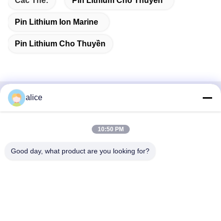
Các Thẻ:
Pin Lithium Cho Thuyền
Pin Lithium Ion Marine
Pin Lithium Cho Thuyền
alice
Liên hệ nhanh
Địa chỉ
10:50 PM
Đường Fuyuan số 5, Công viên Công nghiệp Pin Lithium,
Good day, what product are you looking for?
Khu Công nghệ cao, Thành phố Tảo Trang, Sơn Đông,
Trung Quốc
điện thoại
86-632-8059888
E-mail