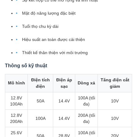
Sự kết hợp có thể mở rộng và linh hoạt
Mật độ năng lượng đặc biệt
Tuổi thọ chu kỳ dài
Hiệu suất an toàn được cải thiện
Thiết kế thân thiện với môi trường
Thông số kỹ thuật
Điện tích
Điện áp
Tăng điện cắt
Mô hình
Dòng xả
điện
sạc
giảm
12.8V
100A (tối
50A
14.4V
10V
100Ah
đa)
12.8V
200A (tối
100A
14.4V
10V
200Ah
đa)
25.6V
100A (tối
50A
28.8V
20V