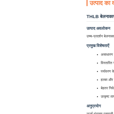
उत्पाद का व
THLB बेलनाका
उत्पाद अवलोकन
उच्च-प्रदर्शन बेलनाक
प्रमुख विशेषताऐं
असाधारण सु
विस्तारित
पर्यावरण 
हल्का और क
बेहतर निर्
उत्कृष्ट त
अनुप्रयोग
ऊर्जा भंडारण प्रणाल