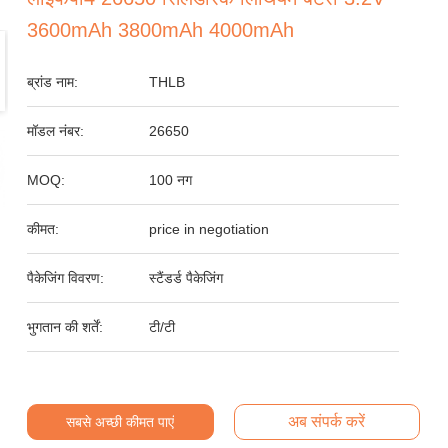
3600mAh 3800mAh 4000mAh
ब्रांड नाम:
THLB
मॉडल नंबर:
26650
MOQ:
100 नग
कीमत:
price in negotiation
पैकेजिंग विवरण:
स्टैंडर्ड पैकेजिंग
भुगतान की शर्तें:
टी/टी
अब संपर्क करें
सबसे अच्छी कीमत पाएं