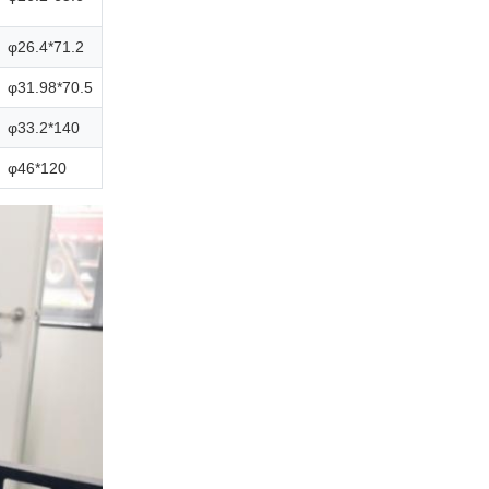
φ26.4*71.2
φ31.98*70.5
φ33.2*140
φ46*120