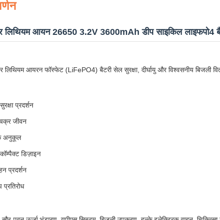
र्णन
र लिथियम आयन 26650 3.2V 3600mAh डीप साइकिल लाइफपो4 बै
ार लिथियम आयरन फॉस्फेट (LiFePO4) बैटरी सेल सुरक्षा, दीर्घायु और विश्वसनीय बिजली वितर
रक्षा प्रदर्शन
 चक्र जीवन
के अनुकूल
ॉम्पैक्ट डिज़ाइन
वहन प्रदर्शन
ाप प्रतिरोध
ी, सौर-पवन ऊर्जा भंडारण, यूपीएस सिस्टम, बिजली उपकरण, हल्के इलेक्ट्रिक वाहन, चिकित्