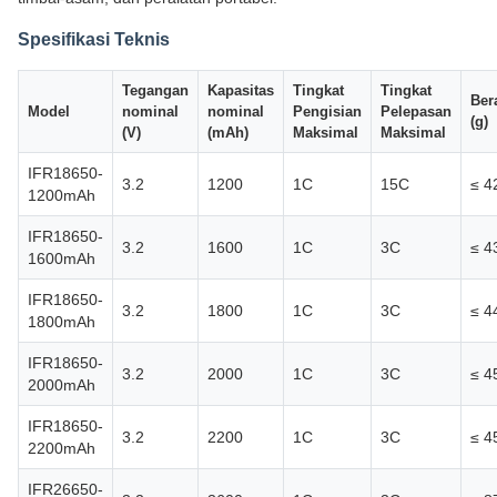
Spesifikasi Teknis
Tegangan
Kapasitas
Tingkat
Tingkat
Ber
Model
nominal
nominal
Pengisian
Pelepasan
(g)
(V)
(mAh)
Maksimal
Maksimal
IFR18650-
3.2
1200
1C
15C
≤ 4
1200mAh
IFR18650-
3.2
1600
1C
3C
≤ 4
1600mAh
IFR18650-
3.2
1800
1C
3C
≤ 4
1800mAh
IFR18650-
3.2
2000
1C
3C
≤ 4
2000mAh
IFR18650-
3.2
2200
1C
3C
≤ 4
2200mAh
IFR26650-