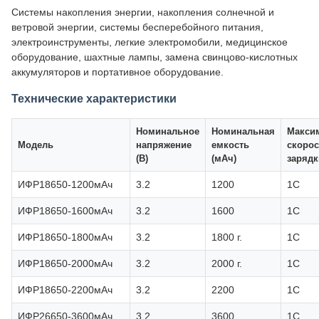
Системы накопления энергии, накопления солнечной и
ветровой энергии, системы бесперебойного питания,
электроинструменты, легкие электромобили, медицинское
оборудование, шахтные лампы, замена свинцово-кислотных
аккумуляторов и портативное оборудование.
Технические характеристики
Номинальное
Номинальная
Макси
Модель
напряжение
емкость
скорос
(В)
(мАч)
зарядк
ИФР18650-1200мАч
3.2
1200
1С
ИФР18650-1600мАч
3.2
1600
1С
ИФР18650-1800мАч
3.2
1800 г.
1С
ИФР18650-2000мАч
3.2
2000 г.
1С
ИФР18650-2200мАч
3.2
2200
1С
ИФР26650-3600мАч
3.2
3600
1С