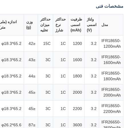
مشخصات فنی
ولتاژ
ظرفیت
حداکثر
حداکثر
وزن
اندازه (ملی
مدل
اسمی
اسمی
نرخ
میزان
(g)
متر)
(V)
(mAh)
شارژ
تخلیه
IFR18650-
φ18.3*65.2
≤42
15C
1C
1200
3.2
1200mAh
IFR18650-
φ18.3*65.2
≤43
3C
1C
1600
3.2
1600mAh
IFR18650-
φ18.3*65.2
≤44
3C
1C
1800
3.2
1800mAh
IFR18650-
φ18.3*65.2
≤45
3C
1C
2000
3.2
2000mAh
IFR18650-
φ18.3*65.2
≤45
3C
1C
2200
3.2
2200mAh
IFR26650-
φ26.2*65.6
≤87
3C
1C
3600
3.2
3600mAh