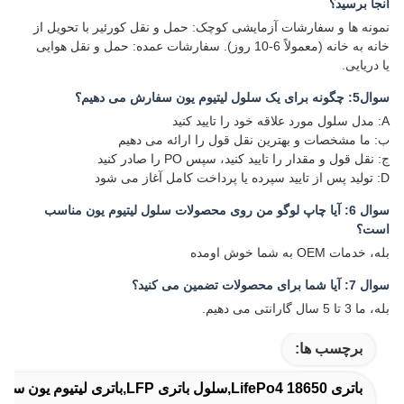
آنجا برسید؟
نمونه ها و سفارشات آزمایشی کوچک: حمل و نقل کورئیر با تحویل از
خانه به خانه (معمولاً 6-10 روز). سفارشات عمده: حمل و نقل هوایی
یا دریایی.
سوال5: چگونه برای یک سلول لیتیوم یون سفارش می دهیم؟
A: مدل سلول مورد علاقه خود را تایید کنید
ب: ما مشخصات و بهترین نقل قول را ارائه می دهیم
ج: نقل قول و مقدار را تایید کنید، سپس PO را صادر کنید
D: تولید پس از تایید سپرده یا پرداخت کامل آغاز می شود
سوال 6: آیا چاپ لوگو من روی محصولات سلول لیتیوم یون مناسب
است؟
بله، خدمات OEM به شما خوش اومده
سوال 7: آیا شما برای محصولات تضمین می کنید؟
بله، ما 3 تا 5 سال گارانتی می دهیم.
برچسب ها:
باتری 18650 LifePo4,سلول باتری LFP,باتری لیتیوم یون سیلندر