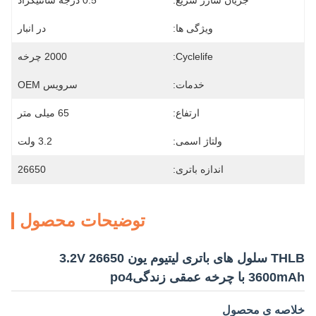
جریان شارژ سریع:
0.5 درجه سانتیگراد
ویژگی ها:
در انبار
Cyclelife:
2000 چرخه
خدمات:
سرویس OEM
ارتفاع:
65 میلی متر
ولتاژ اسمی:
3.2 ولت
اندازه باتری:
26650
توضیحات محصول
THLB سلول های باتری لیتیوم یون 26650 3.2V
3600mAh با چرخه عمقی زندگیpo4
خلاصه ی محصول