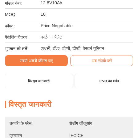
12.8V10Ah
मॉडल नंबर:
10
MOQ:
Price Negotiable
कीमत:
कार्टन + पैलेट
पैकेजिंग विवरण:
एल/सी, डी/ए, डी/पी, टी/टी, वेस्टर्न यूनियन
भुगतान की शर्तें:
सबसे अच्छी कीमत पाएं
अब संपर्क करें
विस्तृत जानकारी
उत्पाद का वर्णन
विस्तृत जानकारी
उत्पत्ति के प्लेस:
शेडोंग ज़ौज़ुआंग
प्रमाणन:
IEC,CE