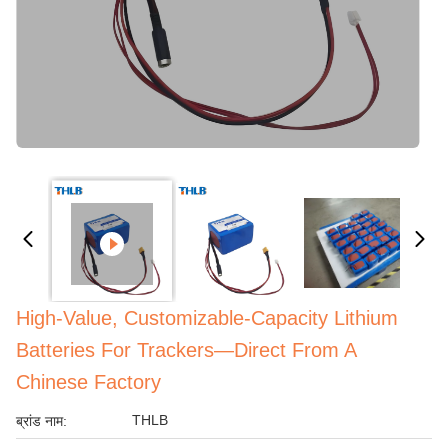
High-Value, Customizable-Capacity Lithium
Batteries For Trackers—Direct From A
Chinese Factory
THLB
ब्रांड नाम: