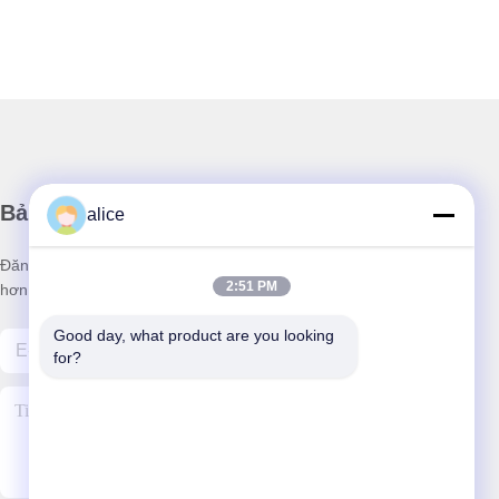
Bản tin của chúng tôi
alice
Đăng ký nhận bản tin của chúng tôi để được giảm giá và nhiều
2:51 PM
hơn nữa.
Good day, what product are you looking 
for?