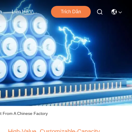
n
Liên Hệ Với Chúng Tôi
Trích Dẫn
ct From A Chinese Factory
High-Value, Customizable-Capacity