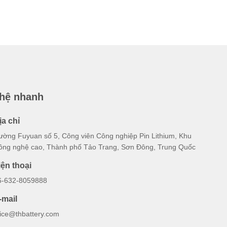
 hệ nhanh
ịa chỉ
ường Fuyuan số 5, Công viên Công nghiệp Pin Lithium, Khu
ông nghệ cao, Thành phố Tảo Trang, Sơn Đông, Trung Quốc
iện thoại
6-632-8059888
-mail
lice@thbattery.com