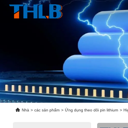
Nhà
>
các sản phẩm
>
Ứng dụng theo dõi pin lithium
>
Hi