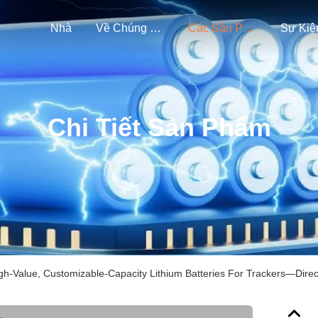
Nhà
Về Chúng Tôi
Các Sản Phẩm
Sự Kiệ
Chi Tiết Sản Phẩm
gh-Value, Customizable-Capacity Lithium Batteries For Trackers—Dire