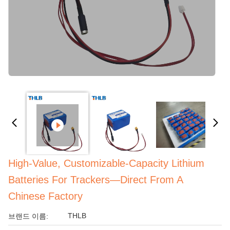
High-Value, Customizable-Capacity Lithium
Batteries For Trackers—Direct From A
Chinese Factory
THLB
브랜드 이름: