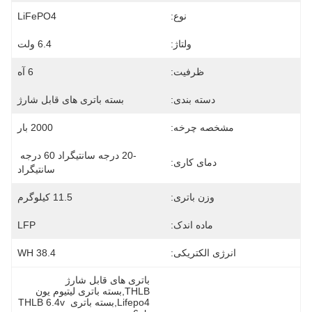
نوع:
LiFePO4
ولتاژ:
6.4 ولت
ظرفیت:
6 آه
دسته بندی:
بسته باتری های قابل شارژ
مشخصه چرخه:
2000 بار
-20 درجه سانتیگراد 60 درجه 
دمای کاری:
سانتیگراد
وزن باتری:
11.5 کیلوگرم
ماده اندک:
LFP
انرژی الکتریکی:
38.4 WH
باتری های قابل شارژ 
THLB,بسته باتری لیتیوم یون 
Lifepo4,بسته باتری THLB 6.4v 