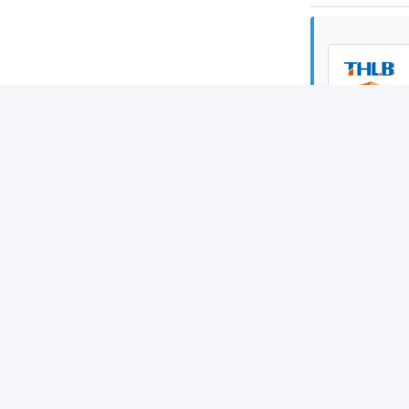
札:
Li
クイックリンク
クイ
ホーム