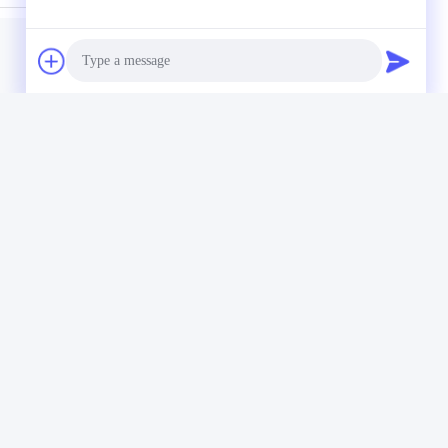
リチウム イオン電池のパック
Photo
Video Call
Audio Call
私たちのニュースレター
ニュースレターを購読して、割引などを入手してください。