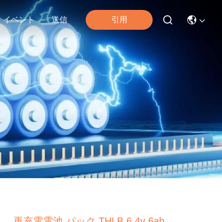
引用
イベント
送信
再充電電池 パック THLB 6.4v 6ah