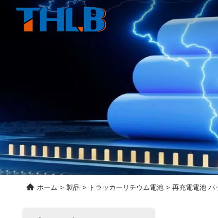
ホーム
>
製品
>
トラッカーリチウム電池
>
再充電電池 パック