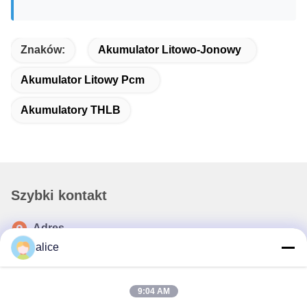
Znaków:
Akumulator Litowo-Jonowy
Akumulator Litowy Pcm
Akumulatory THLB
Szybki kontakt
Adres
alice
Fuyuan 5th Road, Lithium Battery Industrial Park, High-tech
Zone, Zaozhuang City, Shandong, Chiny
teren
9:04 AM