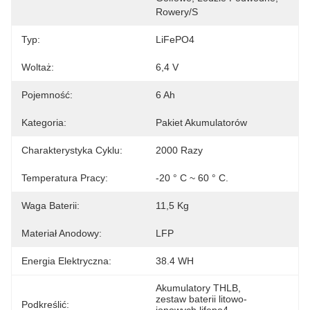
Rowery/s
Typ:
LiFePO4
Woltaż:
6,4 V
Pojemność:
6 Ah
Kategoria:
Pakiet Akumulatorów
Charakterystyka Cyklu:
2000 Razy
Temperatura Pracy:
-20 ° C ~ 60 ° C.
Waga Baterii:
11,5 Kg
Materiał Anodowy:
LFP
Energia Elektryczna:
38.4 WH
Akumulatory THLB
, 
zestaw baterii litowo-
Podkreślić: