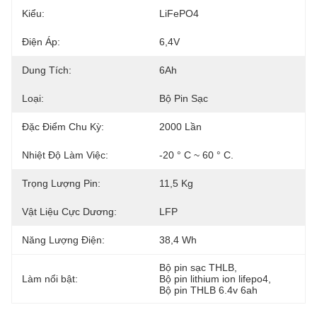
Kiểu:
LiFePO4
Điện Áp:
6,4V
Dung Tích:
6Ah
Loại:
Bộ Pin Sạc
Đặc Điểm Chu Kỳ:
2000 Lần
Nhiệt Độ Làm Việc:
-20 ° C ~ 60 ° C.
Trọng Lượng Pin:
11,5 Kg
Vật Liệu Cực Dương:
LFP
Năng Lượng Điện:
38,4 Wh
Bộ pin sạc THLB
, 
Làm nổi bật:
Bộ pin lithium ion lifepo4
, 
Bộ pin THLB 6.4v 6ah