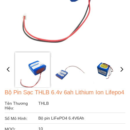
Bộ Pin Sạc THLB 6.4v 6ah Lithium Ion Lifepo4
Tên Thương
THLB
Hiệu:
Bộ pin LiFePO4 6.4V6Ah
Số Mô Hình:
10
MOQ: