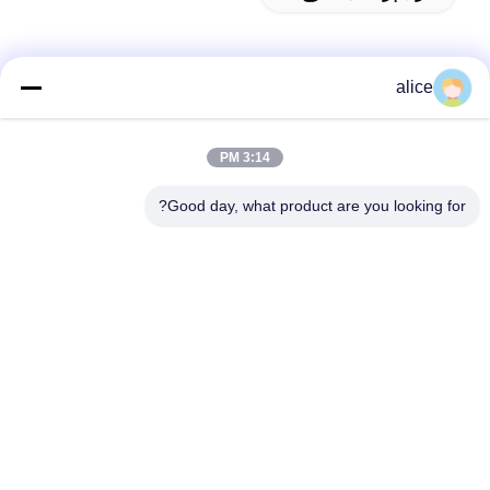
alice
تماس سریع
3:14 PM
آدرس
Good day, what product are you looking for?
جاده پنجم فویوان، پارک صنعتی باتری لیتیوم، منطقه تکنولوژی بالا،
شهر زاوژوانگ، شان دونگ، چین
تلفن
86-632-8059888
ایمیل
Alice@thbattery.com