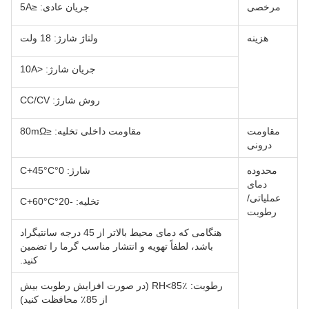
مرخصی
جریان عادی: ≤5A
هزینه
ولتاژ شارژ: 18 ولت
جریان شارژ: <10A
روش شارژ: CC/CV
مقاومت
مقاومت داخلی تخلیه: ≤80mΩ
درونی
محدوده
شارژ: 0°C+45°C
دمای
عملیاتی/
تخلیه: -20°C+60°C
رطوبت
هنگامی که دمای محیط بالاتر از 45 درجه سانتیگراد
باشد، لطفاً تهویه و انتشار مناسب گرما را تضمین
کنید.
رطوبت: RH<85٪ (در صورت افزایش رطوبت بیش
از 85٪ محافظت کنید)