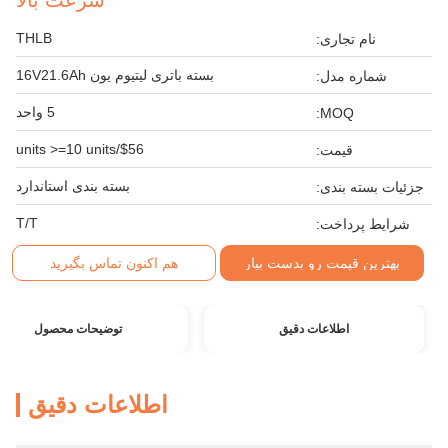
سرعت بالا
THLB
نام تجاری:
بسته باتری لیتیوم یون 16V21.6Ah
شماره مدل:
5 واحد
MOQ:
$56/units >=10 units
قیمت:
بسته بندی استاندارد
جزئیات بسته بندی:
T/T
شرایط پرداخت:
بهترین قیمت رو بدست بیار
هم اکنون تماس بگیرید
اطلاعات دقیق
توضیحات محصول
اطلاعات دقیق