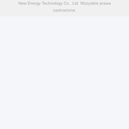
Frequently Asked Questions
Q1. Can I have few free samples for evaluation?