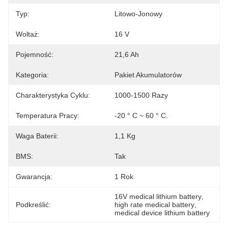
Typ:
Litowo-Jonowy
Woltaż:
16 V
Pojemność:
21,6 Ah
Kategoria:
Pakiet Akumulatorów
Charakterystyka Cyklu:
1000-1500 Razy
Temperatura Pracy:
-20 ° C ~ 60 ° C.
Waga Baterii:
1,1 Kg
BMS:
Tak
Gwarancja:
1 Rok
16V medical lithium battery
, 
Podkreślić:
high rate medical battery
, 
medical device lithium battery