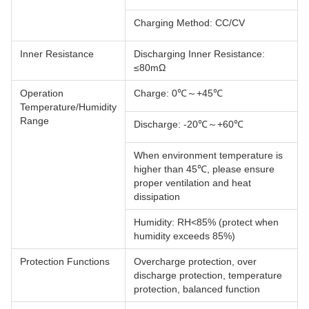
Charging Method: CC/CV
Inner Resistance
Discharging Inner Resistance:
≤80mΩ
Operation
Charge: 0℃～+45℃
Temperature/Humidity
Range
Discharge: -20℃～+60℃
When environment temperature is
higher than 45℃, please ensure
proper ventilation and heat
dissipation
Humidity: RH<85% (protect when
humidity exceeds 85%)
Protection Functions
Overcharge protection, over
discharge protection, temperature
protection, balanced function