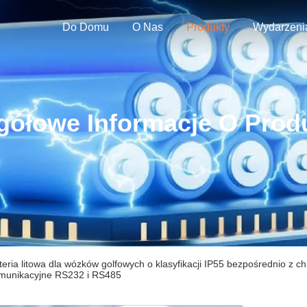
Do Domu
O Nas
Produkty
Wydarzeni
gółowe Informacje O Prod
teria litowa dla wózków golfowych o klasyfikacji IP55 bezpośrednio z chi
munikacyjne RS232 i RS485