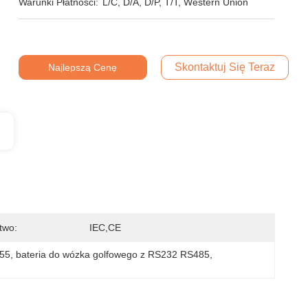
Warunki Płatności:
L/C, D/A, D/P, T/T, Western Union
Skontaktuj Się Teraz
Najlepszą Cenę
two:
IEC,CE
P55
, 
bateria do wózka golfowego z RS232 RS485
, 