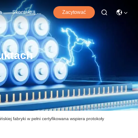
a
Skontaktuj Się Z Nami
Zacytować
uktach
ńskiej fabryki w pełni certyfikowana wspiera protokoły