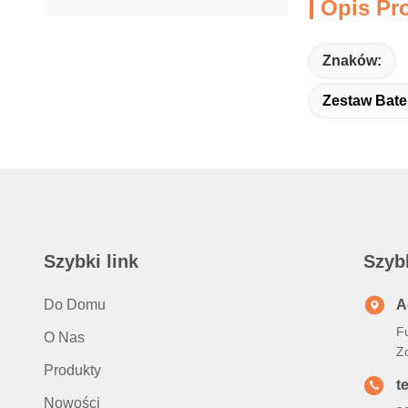
Opis Pr
Znaków:
Zestaw Bate
Szybki link
Szyb
Do Domu
A
Fu
O Nas
Z
Produkty
t
Nowości