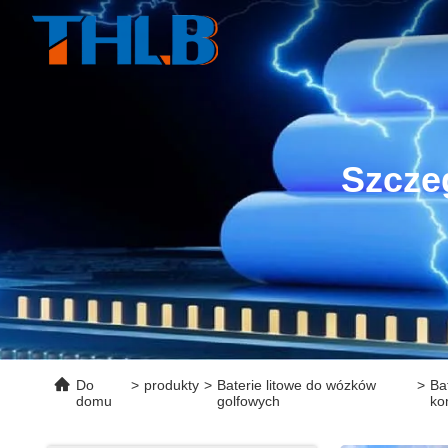
Szcze
Do
>
produkty
>
Baterie litowe do wózków
>
Ba
domu
golfowych
ko