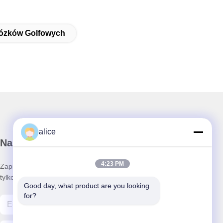
Wózków Golfowych
alice
Nasz biuletyn
4:23 PM
Zapisz się do naszego newslettera, aby uzyskać zniżki i nie
tylko.
Good day, what product are you looking 
for?