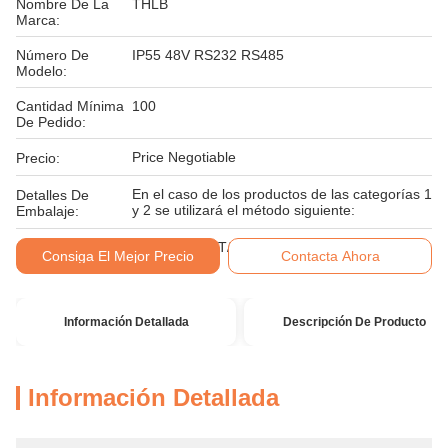
Nombre De La
THLB
Marca:
Número De
IP55 48V RS232 RS485
Modelo:
Cantidad Mínima
100
De Pedido:
Price Negotiable
Precio:
En el caso de los productos de las categorías 1
Detalles De
y 2 se utilizará el método siguiente:
Embalaje:
Condiciones De
LC, D/A, D/P, T/T, Unión Occidental
Consiga El Mejor Precio
Contacta Ahora
Pago:
Información Detallada
Descripción De Producto
Información Detallada