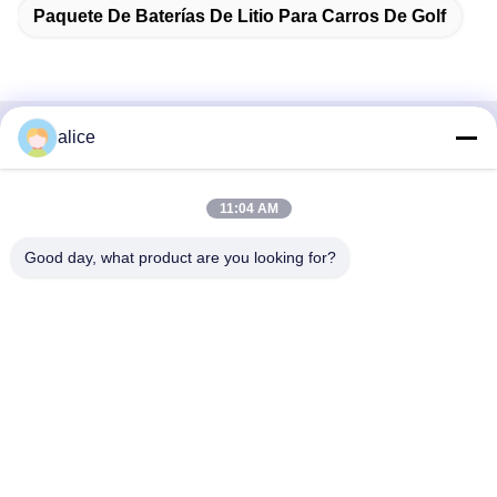
Paquete De Baterías De Litio Para Carros De Golf
alice
Contacto Rápido
DIRECCIÓN
11:04 AM
Carretera Fuyuan 5, Parque Industrial de Baterías de Litio,
Good day, what product are you looking for?
Zona de Alta Tecnología, Ciudad de Zaozhuang, Shandong,
China
Tel
86-632-8059888
Correo electrónico
Alice@thbattery.com