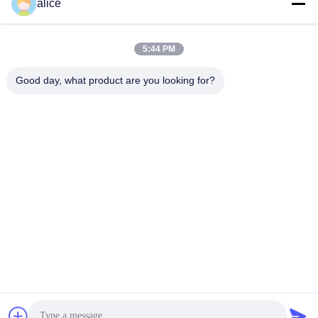
alice
Hızlı İletişim
5:44 PM
Good day, what product are you looking for?
Adres
Fuyuan 5. Cadde, Lityum Pil Endüstri Parkı, Yüksek
Teknoloji Bölgesi, Zaozhuang Şehri, Shandong, Çin
tele
86-632-8059888
E-posta
Alice@thbattery.com
Gizlilik Politikası
|
Site Haritası
| Çin İyi Kalite Solar sokak
lambası lityum pil Tedarikçi. Telif hakkı © 2026 Shandong Tian