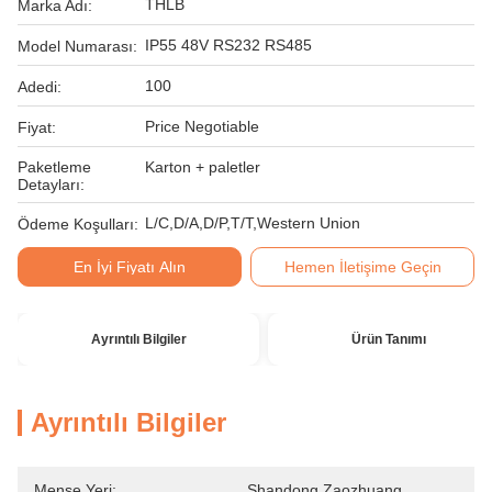
THLB
Marka Adı:
IP55 48V RS232 RS485
Model Numarası:
100
Adedi:
Price Negotiable
Fiyat:
Paketleme
Karton + paletler
Detayları:
L/C,D/A,D/P,T/T,Western Union
Ödeme Koşulları:
En İyi Fiyatı Alın
Hemen İletişime Geçin
Ayrıntılı Bilgiler
Ürün Tanımı
Ayrıntılı Bilgiler
Menşe Yeri:
Shandong Zaozhuang