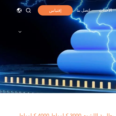
الأحداث
اتصل بنا
إقتباس
بطارية الليثيوم 3000 كيلوواط 4000 كيلوواط