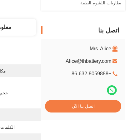
بطاريات الليثيوم الطبية
معلو
اتصل بنا
Mrs. Alice
Alice@thbattery.com
مكان
+86-632-8059888
حجم ا
اتصل بنا الآن
الكلمات 