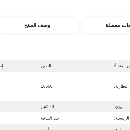
مات مفصلة
وصف المنتج
 المنشأ:
الصين
إص
لبطارية:
18650
وزن:
20 كجم
الرئيسية:
بنك الطاقة
لون:
أسود