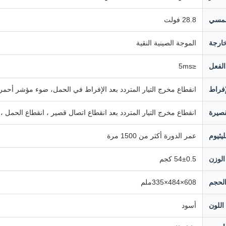
شمسي
28.8 فولت
ارجة
الموجة الصينية النقية
لفعل
≤5ms
إفراط
انقطاع مخرج التيار المتردد بعد الإفراط في الحمل، ضوء مؤشر أحم
قصيرة
انقطاع مخرج التيار المتردد بعد انقطاع اتصال قصير ، انقطاع الحمل ، 
ليثيوم
عمر الدورة أكثر من 1500 مرة
الوزن
54±0.5 كجم
لحجم
608×484×335ملم
اللون
أسود