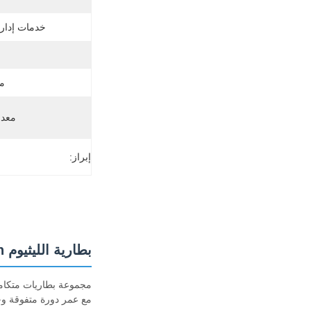
خدمات إدارة
مو
معدل
إبراز:
بطارية الليثيوم BMS UPS 3000kWh 4000kWh بطارية LiFePO4
مع عمر دورة متفوقة و