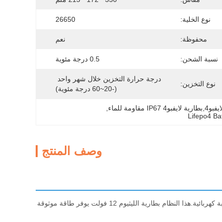
نوع الخلية:
26650
محفوظة:
نعم
نسبة الشحن:
0.5 درجة مئوية
درجة حرارة التخزين خلال شهر واحد 
نوع التخزين:
(-20~60 درجة مئوية)
, 
Lifepo4 Ba
وصف المنتج
مجموعة بطاريات متكاملة متطورة من 26650 خلية LiFePO4 مع غلاف IP67 مقاوم للماء وتصميم عربة كهربائية.هذا النظام بطارية الليثيوم 12 فولت يوفر طاقة موثوقة