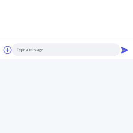
Photo
Video Call
Audio Call