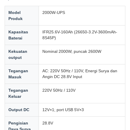
Model
2000W-UPS
Produk
Kapasitas
IFR25.6V-160Ah (26650-3.2V-3600mAh-
8S45P)
Baterai
Kekuatan
Nominal 2000W, puncak 2600W
output
Tegangan
AC: 220V 50Hz / 110V, Energi Surya dan
Angin DC 28.8V Input
Masuk
Tegangan
220V 50Hz / 110V
Keluar
Output DC
12V×1; port USB 5V×3
Pengisian
28.8V
Daya Surya