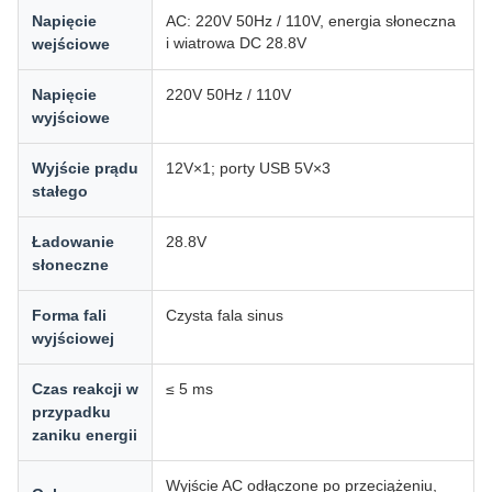
Napięcie
AC: 220V 50Hz / 110V, energia słoneczna
i wiatrowa DC 28.8V
wejściowe
Napięcie
220V 50Hz / 110V
wyjściowe
Wyjście prądu
12V×1; porty USB 5V×3
stałego
Ładowanie
28.8V
słoneczne
Forma fali
Czysta fala sinus
wyjściowej
Czas reakcji w
≤ 5 ms
przypadku
zaniku energii
Wyjście AC odłączone po przeciążeniu,