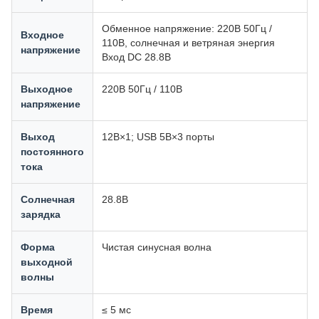
Обменное напряжение: 220В 50Гц /
Входное
110В, солнечная и ветряная энергия
напряжение
Вход DC 28.8В
Выходное
220В 50Гц / 110В
напряжение
Выход
12В×1; USB 5В×3 порты
постоянного
тока
Солнечная
28.8В
зарядка
Форма
Чистая синусная волна
выходной
волны
Время
≤ 5 мс