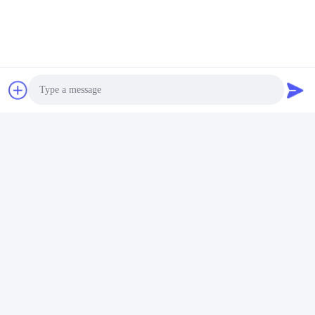
Photo
Video Call
Audio Call