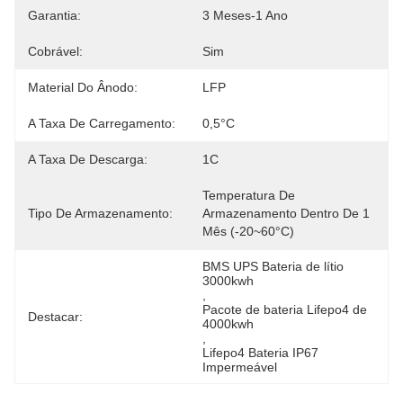
Garantia:
3 Meses-1 Ano
Cobrável:
Sim
Material Do Ânodo:
LFP
A Taxa De Carregamento:
0,5°C
A Taxa De Descarga:
1C
Temperatura De 
Tipo De Armazenamento:
Armazenamento Dentro De 1 
Mês (-20~60°C)
BMS UPS Bateria de lítio 
3000kwh
, 
Pacote de bateria Lifepo4 de 
Destacar:
4000kwh
, 
Lifepo4 Bateria IP67 
Impermeável