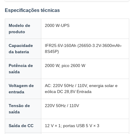
Especificações técnicas
Modelo de
2000 W-UPS
produto
Capacidade
IFR25.6V-160Ah (26650-3.2V-3600mAh-
8S45P)
da bateria
Potência de
2000 W, pico 2600 W
saída
Voltagem de
AC: 220V 50Hz / 110V, energia solar e
eólica DC 28,8V Entrada
entrada
Tensão de
220V 50Hz / 110V
saída
Saída de CC
12 V × 1; portas USB 5 V × 3