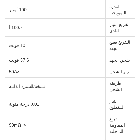
القدرة
100 أمبير
النموذجية
تفريغ التيار
<100 أ
العادي
التفريغ قطع
10 فولت
الجهد
شحن الجهد
57.6 فولت
تيار الشحن
<50A
طريقة
نسخة/السيرة الذاتية
الشحن
التيار
0.01 درجة مئوية
المقطوع
تفريغ
المقاومة
<=90mΩ
الداخلية