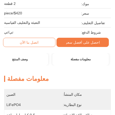
2 قطعة
موك:
$420/piece
سعر:
التعبئة والتغليف القياسية
تفاصيل التغليف:
تي/تي
شروط الدفع:
احصل على أفضل سعر
اتصل بنا الآن
معلومات مفصلة
وصف المنتج
معلومات مفصلة
مكان المنشأ:
الصين
نوع البطارية:
LiFePO4