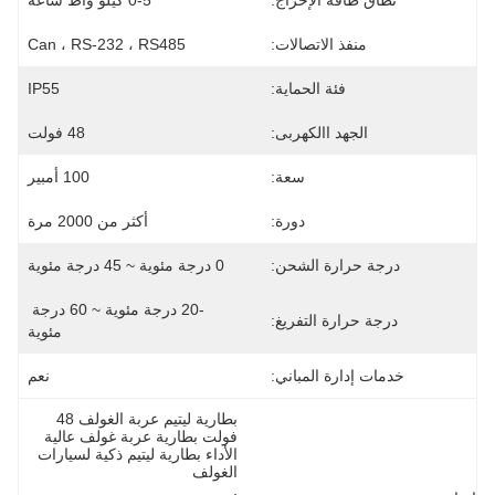
نطاق طاقة الإخراج:
0-5 كيلو واط ساعة
منفذ الاتصالات:
Can ، RS-232 ، RS485
فئة الحماية:
IP55
الجهد االكهربى:
48 فولت
سعة:
100 أمبير
دورة:
أكثر من 2000 مرة
درجة حرارة الشحن:
0 درجة مئوية ~ 45 درجة مئوية
-20 درجة مئوية ~ 60 درجة 
درجة حرارة التفريغ:
مئوية
خدمات إدارة المباني:
نعم
بطارية ليتيم عربة الغولف 48 
فولت بطارية عربة غولف عالية 
الأداء بطارية ليتيم ذكية لسيارات 
الغولف
, 