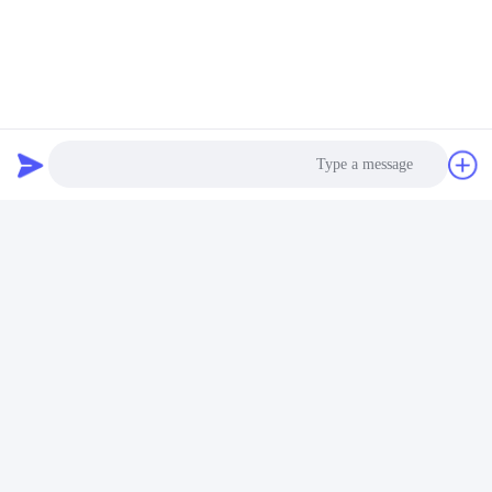
الطلب -> يبدأ الإنتاج بعد الإيداع/الدفع الكامل.
س6. هل من المقبول طباعة الشعار الخاص بي على منتج خلية أيون
الليثيوم؟
ج: نعم، خدمات OEM هي موضع ترحيب.
س 7: هل تقدمون ضمانًا للمنتجات؟
ج: نعم، نحن نقدم ضمان لمدة 2-5 سنوات.
العلامات:
بطارية ليثيوم عربة الجولف,بطاريات عربة الغولف,حزمة بطارية
Photo
بطارية ليتيم عربة الغولف 48 فولت بطارية عربة غولف عالية الأداء بطارية ليتيم ذكية لسيارات الغولف
Video Call
Audio Call
Lithium Golf Cart Battery Pack