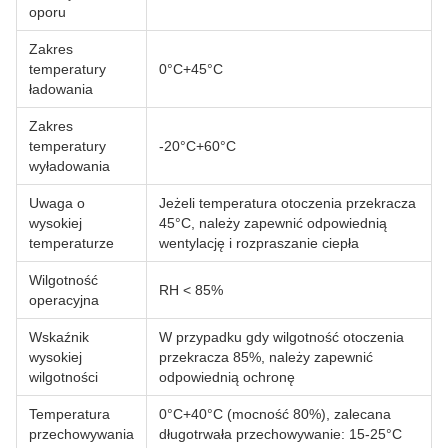
oporu
Zakres
temperatury
0°C+45°C
ładowania
Zakres
temperatury
-20°C+60°C
wyładowania
Uwaga o
Jeżeli temperatura otoczenia przekracza
wysokiej
45°C, należy zapewnić odpowiednią
temperaturze
wentylację i rozpraszanie ciepła
Wilgotność
RH < 85%
operacyjna
Wskaźnik
W przypadku gdy wilgotność otoczenia
wysokiej
przekracza 85%, należy zapewnić
wilgotności
odpowiednią ochronę
Temperatura
0°C+40°C (mocność 80%), zalecana
przechowywania
długotrwała przechowywanie: 15-25°C