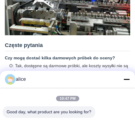
Częste pytania
Czy mogę dostać kilka darmowych próbek do oceny?
O: Tak, dostępne są darmowe próbki, ale koszty wysyłki nie są
pokryte.
alice
Co z czasem realizacji?
Odpowiedź: Próbki wymagają 3-5 dni. Czas produkcji masowej
wynosi około 2-3 tygodnie.
10:47 PM
P3: Czy macie jakieś ograniczenie MOQ dla zamówień
Good day, what product are you looking for?
hurtowych?
A: MOQ = 100 sztuk.
P4: Jak wysyłasz towary i jak długo trwa ich przywóz?