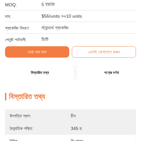
5 ইউনিট
MOQ:
$56/units >=10 units
দাম:
স্ট্যান্ডার্ড প্যাকেজিং
প্যাকেজিং বিবরণ:
টি/টি
পেমেন্ট শর্তাবলী:
সেরা দাম পান
এখনই যোগাযোগ করুন
বিস্তারিত তথ্য
পণ্যের বর্ণনা
বিস্তারিত তথ্য
উৎপত্তি স্থল:
চীন
বৈদ্যুতিক শক্তি:
345 হু