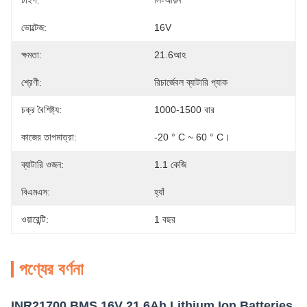
টাইপ:
লি-আয়ন
ভোল্টেজ:
16V
ক্ষমতা:
21.6আহ
শ্রেণী:
রিচার্জেবল ব্যাটারি প্যাক
চক্র বৈশিষ্ট্য:
1000-1500 বার
কাজের তাপমাত্রা:
-20 ° C ~ 60 ° C।
ব্যাটারি ওজন:
1.1 কেজি
বিএমএস:
হ্যাঁ
ওয়ারেন্টি:
1 বছর
পণ্যের বর্ণনা
INR21700 BMS 16V 21.6Ah Lithium Ion Batteries