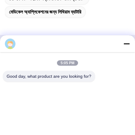
A: Samples require 3-5 days
B: Mass production time is approximately 2-3 weeks
Q3. Do you have any MOQ limit for bulk order?
A: MOQ = 100 pieces
Q4. How do you ship the goods and how long does it take
to arrive?
A: Samples and small quantity trial orders: Courier shipping
5:05 PM
with door-to-door delivery; normally 6-10 days
B: Large quantity bulk orders: Air shipping or Sea shipping
Good day, what product are you looking for?
Q5. How to proceed an order for Lithium ion cell?
A: Please confirm the cell models you are interested in
B: We send cell specifications and best quotation for your
reference
C: You confirm the quotation and inform quantity or issue PO,
we will send PI accordingly
D: After deposit or full payment is confirmed, production begins
Q6. Is it OK to print my logo on lithium ion cell product?