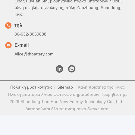
covered
Q2. What about the lead time?
A: Samples require 3-5 days
B: Mass production time is approximately 2-3 weeks
Q3. Do you have any MOQ limit for bulk order?
A: MOQ = 100 pieces
Q4. How do you ship the goods and how long does it take
to arrive?
A: Samples and small quantity trial orders: Courier shipping
with door-to-door delivery; normally 6-10 days
B: Large quantity bulk orders: Air shipping or Sea shipping
Q5. How to proceed an order for Lithium ion cell?
A: Please confirm the cell models you are interested in
B: We send cell specifications and best quotation for your
reference
C: You confirm the quotation and inform quantity or issue PO,
we will send PI accordingly
D: After deposit or full payment is confirmed, production begins