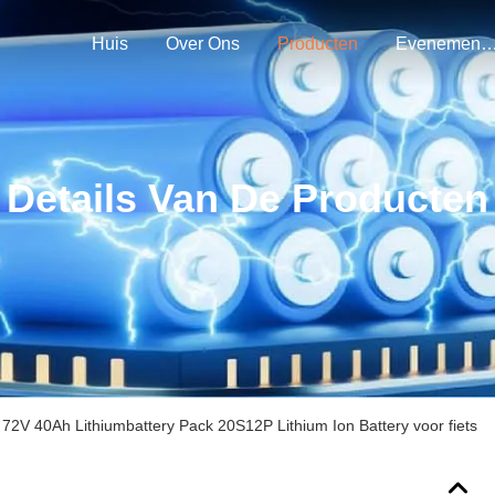
Huis
Over Ons
Producten
Evenemen
Details Van De Producten
72V 40Ah Lithiumbattery Pack 20S12P Lithium Ion Battery voor fiets