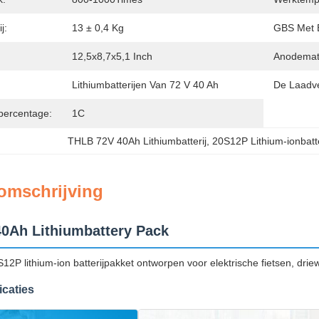
j:
13 ± 0,4 Kg
GBS Met B
12,5x8,7x5,1 Inch
Anodemate
Lithiumbatterijen Van 72 V 40 Ah
De Laadv
percentage:
1C
THLB 72V 40Ah Lithiumbatterij
, 
20S12P Lithium-ionbatte
omschrijving
0Ah Lithiumbattery Pack
2P lithium-ion batterijpakket ontworpen voor elektrische fietsen, driew
icaties