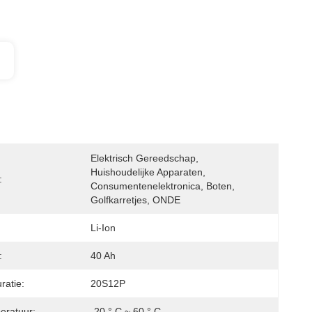
Elektrisch Gereedschap, 
Huishoudelijke Apparaten, 
:
Consumentenelektronica, Boten, 
Golfkarretjes, ONDE
Li-Ion
:
40 Ah
ratie:
20S12P
eratuur:
-20 ° C ~ 60 ° C