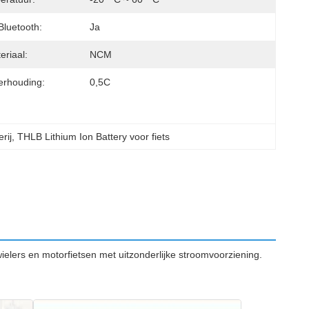
luetooth:
Ja
riaal:
NCM
erhouding:
0,5C
rij
, 
THLB Lithium Ion Battery voor fiets
ielers en motorfietsen met uitzonderlijke stroomvoorziening.