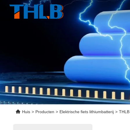
Huis
>
Producten
>
Elektrische fiets lithiumbatterij
>
THLB 