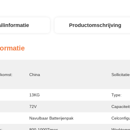
ilinformatie
Productomschrijving
formatie
rkomst:
China
Sollicitatie
13KG
Type:
72V
Capaciteit
Navulbaar Batterijenpak
Celconfigu
k:
800-1000Times
Werktemp