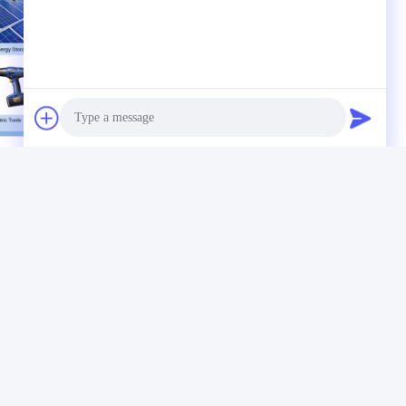
Photo
Video Call
Audio Call