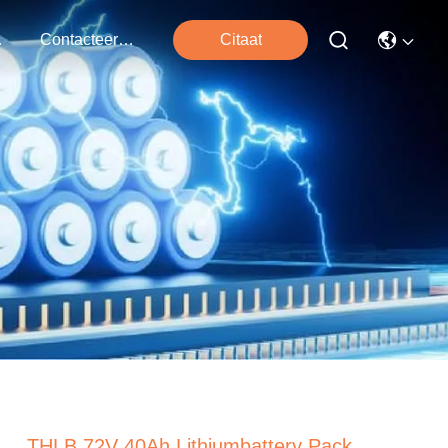
ten
Contacteer Ons
Citaat
THLB 72V 40Ah Lithiumbattery Pack