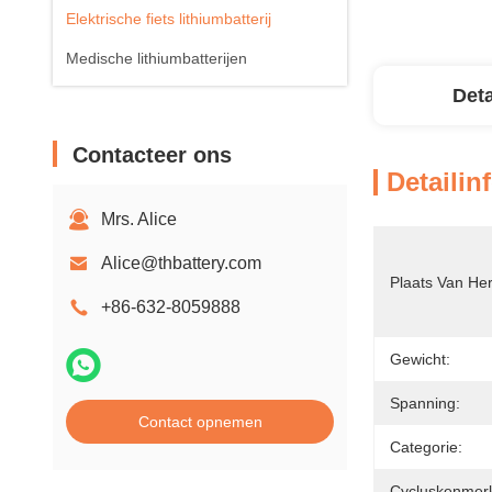
Elektrische fiets lithiumbatterij
Medische lithiumbatterijen
Deta
Contacteer ons
Detailin
Mrs. Alice
Alice@thbattery.com
Plaats Van He
+86-632-8059888
Gewicht:
Spanning:
Contact opnemen
Categorie:
Cycluskenmer