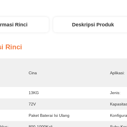
ormasi Rinci
Deskripsi Produk
i Rinci
Cina
Aplikasi:
13KG
Jenis:
72V
Kapasitas
Paket Baterai Isi Ulang
Konfigura
iklus:
800-1000Kali
Suhu Ker