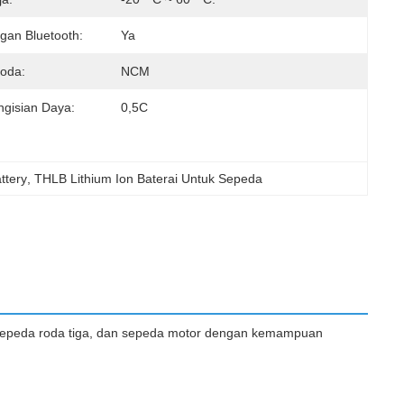
an Bluetooth:
Ya
noda:
NCM
ngisian Daya:
0,5C
ttery
, 
THLB Lithium Ion Baterai Untuk Sepeda
ik, sepeda roda tiga, dan sepeda motor dengan kemampuan