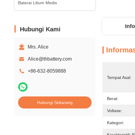
Baterai Litium Medis
Inf
Hubungi Kami
Mrs. Alice
Informas
Alice@thbattery.com
+86-632-8059888
Tempat Asal:
Berat:
Hubungi Sekarang
Voltase:
Kategori:
Karakteristik S