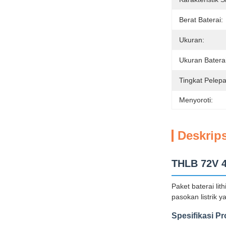
Berat Baterai:
Ukuran:
Ukuran Baterai
Tingkat Pelep
Menyoroti:
Deskrip
THLB 72V 4
Paket baterai li
pasokan listrik y
Spesifikasi P