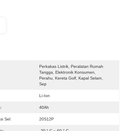
Perkakas Listrik, Peralatan Rumah 
Tangga, Elektronik Konsumen, 
Perahu, Kereta Golf, Kapal Selam, 
Sep
Li-Ion
:
40Ah
si Sel:
20S12P
ja:
-20 ° C ~ 60 ° C.