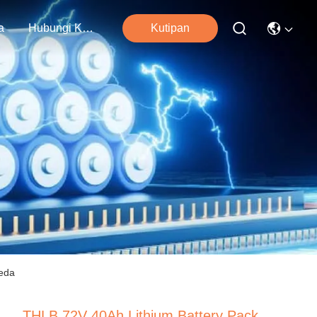
a
Hubungi Kami
Kutipan
peda
THLB 72V 40Ah Lithium Battery Pack