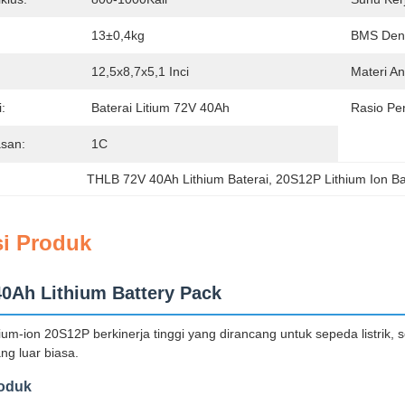
13±0,4kg
BMS Deng
12,5x8,7x5,1 Inci
Materi A
:
Baterai Litium 72V 40Ah
Rasio Pe
asan:
1C
THLB 72V 40Ah Lithium Baterai
, 
20S12P Lithium Ion Ba
si Produk
0Ah Lithium Battery Pack
thium-ion 20S12P berkinerja tinggi yang dirancang untuk sepeda listr
ang luar biasa.
roduk