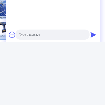
Photo
Video Call
Audio Call