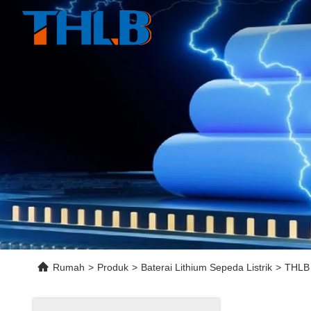
Rumah
>
Produk
>
Baterai Lithium Sepeda Listrik
>
THLB 