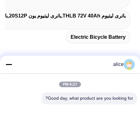
باتری لیتیوم THLB 72V 40Ah,باتری لیتیوم یون 20S12P,باتری لیتیوم یون THLB برای دوچرخه
Electric Bicycle Battery
alice
تماس سریع
4:27 PM
آدرس
Good day, what product are you looking for?
جاده پنجم فویوان، پارک صنعتی باتری لیتیوم، منطقه تکنولوژی بالا،
شهر زاوژوانگ، شان دونگ، چین
تلفن
86-632-8059888
ایمیل