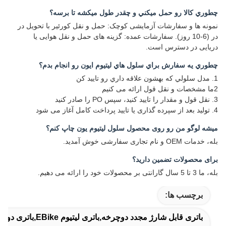
چطوري کالا رو حمل ميکني و چقدر طول ميکشه تا برسه؟
نمونه ها و سفارشات آزمایشی کوچک: حمل و نقل کورئیر با تحویل در
در (6-10 روز). سفارشات عمده: گزینه های حمل و نقل هوایی یا
دریایی در دسترس است.
چطوري يه سفارش براي سلول هاي ليتيوم ايون رو انجام بدم؟
1. مدل سلولي که بهشون علاقه داري رو تاييد کن
2ما مشخصات و نقل قول ارائه می کنیم
3. نقل قول و مقدار را تایید کنید، سپس PO را صادر کنید
4. تولید بعد از سپرده گذاری یا تایید پرداخت کامل آغاز می شود
میشه لوگو من رو روی محصول سلول لیتیوم یون چاپ کنم؟
بله، خدمات OEM و نام تجاری سفارشی خوش آمدید.
برای محصولات تضمین دارید؟
بله، ما 3 تا 5 سال گارانتی بر محصولات خود را ارائه می دهیم.
برچسب ها:
باتری قابل شارژ مجدد دوچرخه,باتری لیتیوم EBike,باتری دوچرخه برقی