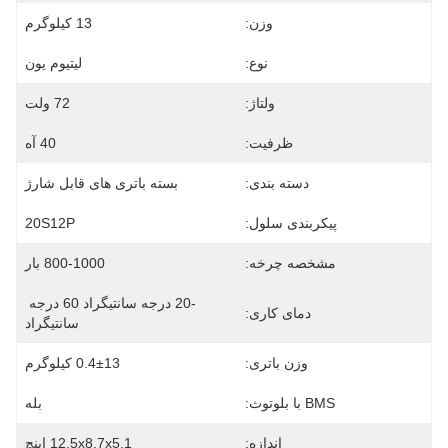
وزن:
13 کیلوگرم
نوع:
لیتیوم یون
ولتاژ:
72 ولت
ظرفیت:
40 آه
دسته بندی:
بسته باتری های قابل شارژ
پیکربندی سلول:
20S12P
مشخصه چرخه:
800-1000 بار
-20 درجه سانتیگراد 60 درجه 
دمای کاری:
سانتیگراد
وزن باتری:
0.4±13 کیلوگرم
BMS با بلوتوث:
بله
اندازه:
12.5x8.7x5.1 اینچ