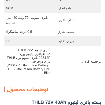
ماده اندک:
NCM
باتری لیتیومی 72 ولت 40 آمپر 
اندازه باتری:
ساعتی
نسبت شارژ:
0.5 درجه سانتیگراد
میزان تخلیه:
1C
باتری لیتیوم THLB 72V 
40Ah,باتری لیتیوم یون 
20S12P,باتری لیتیوم یون THLB 
برجسته کردن:
برای دوچرخه
, 
20S12P Lithium Ion Battery
, 
THLB Lithium Ion Battery For 
Bike
توضیحات محصول
بسته باتری لیتیوم THLB 72V 40Ah