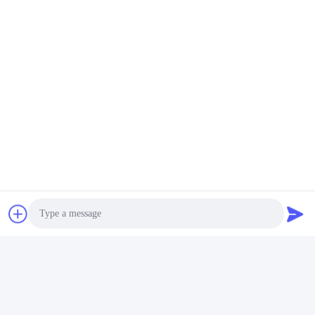
Contact rapide
Adresse
Rue Fuyuan 5ème, Parc Industriel de Batteries au Lithium,
Zone de Haute Technologie, Ville de Zaozhuang, Shandong,
Chine
Télégramme
86-632-8059888
E-mail
Alice@thbattery.com
Photo
Politique en matière de protection de la vie privée
|
Plan du