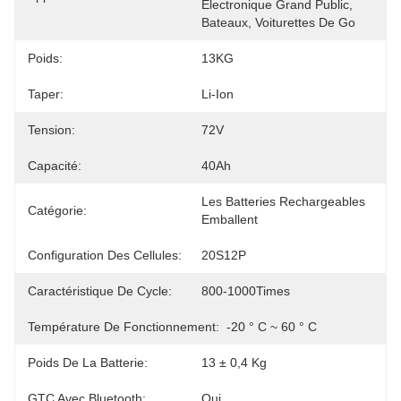
Électronique Grand Public, 
Bateaux, Voiturettes De Go
Poids:
13KG
Taper:
Li-Ion
Tension:
72V
Capacité:
40Ah
Les Batteries Rechargeables 
Catégorie:
Emballent
Configuration Des Cellules:
20S12P
Caractéristique De Cycle:
800-1000Times
Température De Fonctionnement:
-20 ° C ~ 60 ° C
Poids De La Batterie:
13 ± 0,4 Kg
GTC Avec Bluetooth:
Oui