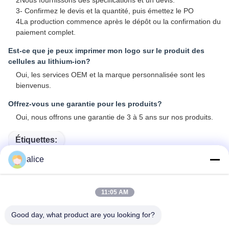
2Nous fournissons des spécifications et un devis.
3- Confirmez le devis et la quantité, puis émettez le PO
4La production commence après le dépôt ou la confirmation du
paiement complet.
Est-ce que je peux imprimer mon logo sur le produit des
cellules au lithium-ion?
Oui, les services OEM et la marque personnalisée sont les
bienvenus.
Offrez-vous une garantie pour les produits?
Oui, nous offrons une garantie de 3 à 5 ans sur nos produits.
Étiquettes:
alice
Batterie Rechargeable Pour Vélo
Batterie Au Lithium D'Ebike
11:05 AM
Batterie Électrique De Bicyclette
Good day, what product are you looking for?