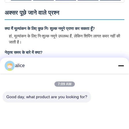
अक्सर पूछे जाने वाले प्रश्न
क्या मैं मूल्यांकन के लिए कुछ निः शुल्क नमूने प्राप्त कर सकता हूँ?
हां, मूल्यांकन के लिए निःशुल्क नमूने उपलब्ध हैं, लेकिन शिपिंग लागत कवर नहीं की
जाती है।
नेतृत्व समय के बारे में क्या?
नमूने के लिए 3-5 दिन का समय लगता है। बड़े पैमाने पर उत्पादन का समय लगभग
alice
2-3 सप्ताह का होता है।
क्या आपके पास थोक आदेश के लिए कोई MOQ सीमा है?
थोक आदेशों के लिए न्यूनतम आदेश मात्रा 100 टुकड़े है।
7:09 AM
आप माल कैसे भेजते हैं और आने में कितना समय लगता है?
Good day, what product are you looking for?
नमूने और छोटे ट्रायल ऑर्डरः कूरियर शिपिंग के साथ डोर-टू-डोर डिलीवरी (6-10
दिन) बल्क ऑर्डरः एयर या समुद्री शिपिंग विकल्प उपलब्ध हैं।
लिथियम आयन सेल के आदेश को कैसे आगे बढ़ाया जाए?
1. आप में रुचि रखते हैं सेल मॉडल की पुष्टि