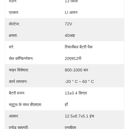
वज़न:
13 किलो
प्रकार:
LI आयन
वोल्टेज:
72V
क्षमता:
40आह
वर्ग:
रिचार्जेबल बैटरी पैक
सेल कॉन्फ़िगरेशन:
20एस12पी
चक्र विशेषता:
800-1000 बार
कार्य तापमान:
-20 ° C ~ 60 ° C
बैटरी वजन:
13±0.4 किग्रा
ब्लूटूथ के साथ बीएमएस:
हाँ
आकार:
12.5x8.7x5.1 इंच
एनोड सामग्री:
एनसीएम