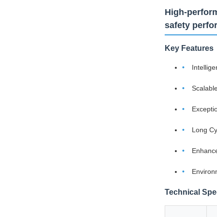
High-perform
safety perf
Key Features
Intelli
Scalabl
Excepti
Long Cy
Enhance
Environ
Technical Spec