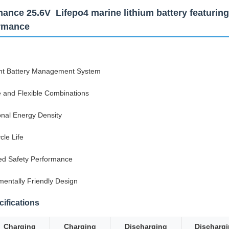
ance 25.6V Lifepo4 marine lithium battery featuring
ormance
gent Battery Management System
e and Flexible Combinations
onal Energy Density
cle Life
d Safety Performance
mentally Friendly Design
ifications
Charging
Charging
Discharging
Dischargi