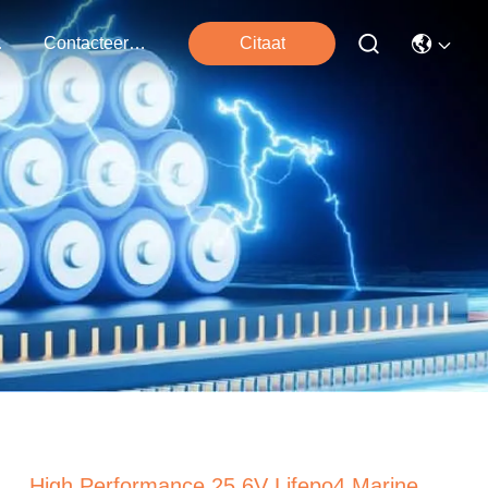
ten
Contacteer Ons
Citaat
High Performance 25.6V Lifepo4 Marine