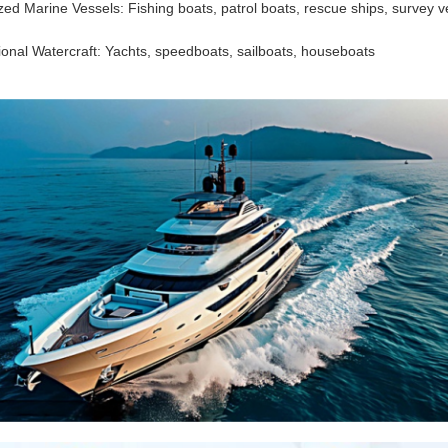
zed Marine Vessels: Fishing boats, patrol boats, rescue ships, survey v
onal Watercraft: Yachts, speedboats, sailboats, houseboats