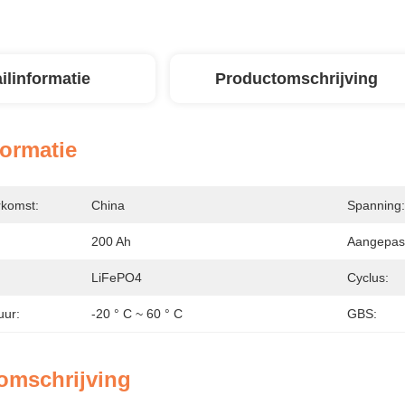
ilinformatie
Productomschrijving
formatie
rkomst:
China
Spanning:
200 Ah
Aangepas
LiFePO4
Cyclus:
uur:
-20 ° C ~ 60 ° C
GBS:
omschrijving