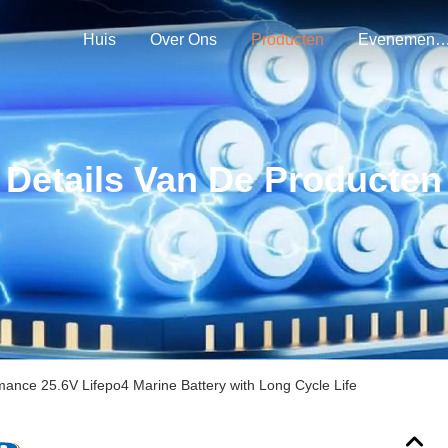
Huis
Over Ons
Producten
Evenemen
Details Van De Producten
mance 25.6V Lifepo4 Marine Battery with Long Cycle Life