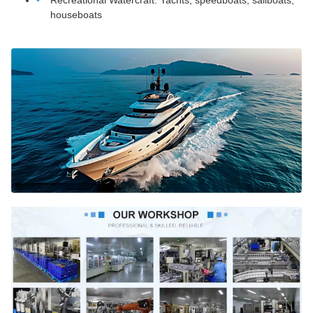
Recreational Watercraft: Yachts, speedboats, sailboats,
houseboats