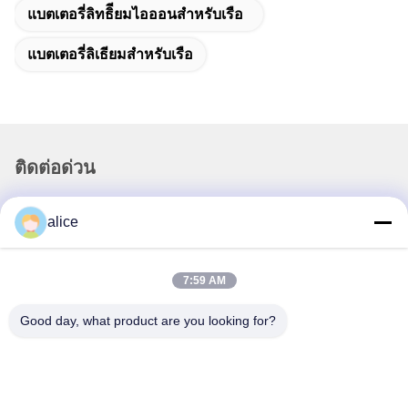
แบตเตอรี่ลิทธิียมไอออนสําหรับเรือ
แบตเตอรี่ลิเธียมสำหรับเรือ
ติดต่อด่วน
ที่อยู่
alice
ถนนฟูหยวน 5, สวนอุตสาหกรรมแบตเตอรี่ลิเธียม, เขตไฮเทค,
เมืองเจ่าจวง, มณฑลซานตง, ประเทศจีน
7:59 AM
โทรศัพท์
86-632-8059888
Good day, what product are you looking for?
อีเมล
Alice@thbattery.com