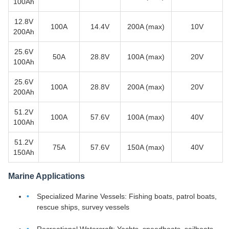
100Ah
12.8V
100A
14.4V
200A (max)
10V
200Ah
25.6V
50A
28.8V
100A (max)
20V
100Ah
25.6V
100A
28.8V
200A (max)
20V
200Ah
51.2V
100A
57.6V
100A (max)
40V
100Ah
51.2V
75A
57.6V
150A (max)
40V
150Ah
Marine Applications
Specialized Marine Vessels: Fishing boats, patrol boats,
rescue ships, survey vessels