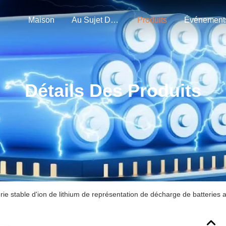
Maison
Au Sujet De Nous
Produits
Événement
Détails Des Produits
erie stable d'ion de lithium de représentation de décharge de batteries 