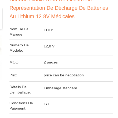
Représentation De Décharge De Batteries
Au Lithium 12.8V Médicales
Nom De La
THLB
Marque:
Numéro De
12,8 V
Modèle:
MOQ:
2 pièces
Prix:
price can be negotiation
Détails De
Emballage standard
L'emballage:
Conditions De
T/T
Paiement: