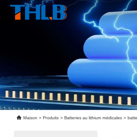
Maison
>
Produits
>
Batteries au lithium médicales
>
batt