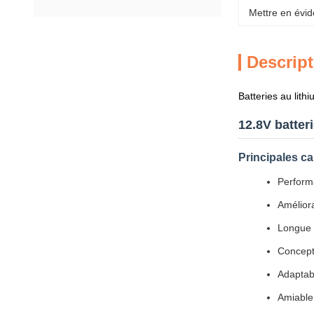
Mettre en évid
Descript
Batteries au lit
12.8V batter
Principales ca
Perform
Améliora
Longue 
Concept
Adaptab
Amiable