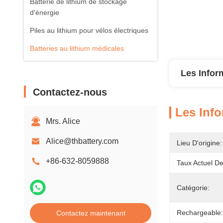
Batterie de lithium de stockage
d'énergie
Piles au lithium pour vélos électriques
Batteries au lithium médicales
Les Infor
Contactez-nous
Les Info
Mrs. Alice
Alice@thbattery.com
Lieu D'origine:
+86-632-8059888
Taux Actuel D
Catégorie:
Rechargeable:
Contactez maintenant