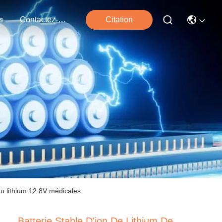
s
Contactez-Nous
Citation
au lithium 12.8V médicales
Batterie Stable D'ion De Lithium De