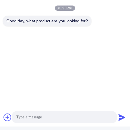
ion?
A: Je suis désolé.
8:50 PM
Confirmez les modèles de cellules qui vous
Good day, what product are you looking for?
intéressent
Nous envoyons les spécifications de cellules et le
meilleur devis pour référence
Vous confirmez le devis et d'informer la quantité ou
émettre PO, nous enverrons PI en conséquence
Après confirmation du dépôt ou du paiement intégral,
la production commence
Q6. Est-il acceptable d'imprimer mon logo sur le produit des
cellules au lithium-ion?
R: Oui, les services OEM sont les bienvenus.
Q7: Offrez-vous une garantie pour les produits?
R: Oui, 2 à 5 ans de garantie.
Étiquettes: