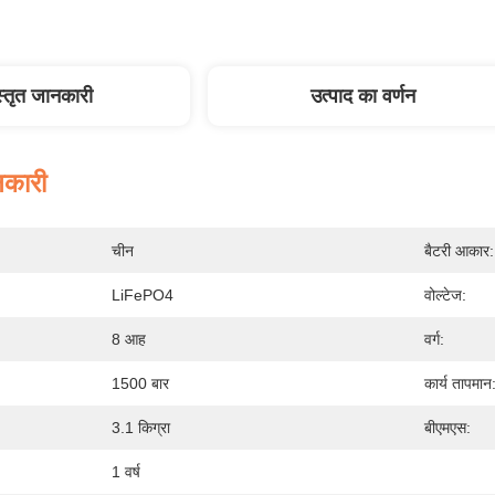
स्तृत जानकारी
उत्पाद का वर्णन
नकारी
चीन
बैटरी आकार:
LiFePO4
वोल्टेज:
8 आह
वर्ग:
1500 बार
कार्य तापमान
3.1 किग्रा
बीएमएस:
1 वर्ष