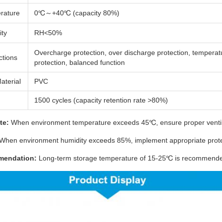
rature
0℃～+40℃ (capacity 80%)
ity
RH<50%
Overcharge protection, over discharge protection, temperat
ctions
protection, balanced function
aterial
PVC
1500 cycles (capacity retention rate >80%)
te:
When environment temperature exceeds 45℃, ensure proper ventila
When environment humidity exceeds 85%, implement appropriate prot
mendation:
Long-term storage temperature of 15-25℃ is recommended