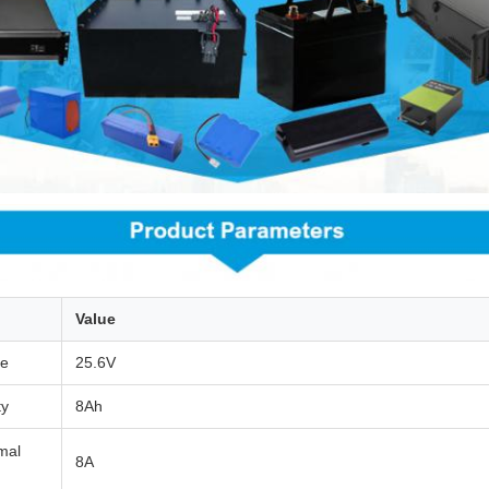
Value
ge
25.6V
ty
8Ah
mal
8A