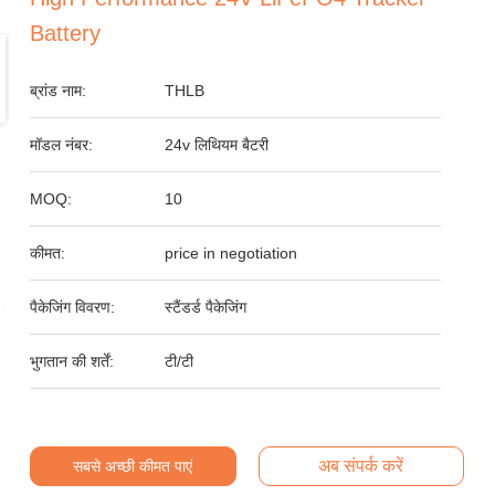
Battery
ब्रांड नाम:
THLB
मॉडल नंबर:
24v लिथियम बैटरी
MOQ:
10
कीमत:
price in negotiation
पैकेजिंग विवरण:
स्टैंडर्ड पैकेजिंग
भुगतान की शर्तें:
टी/टी
अब संपर्क करें
सबसे अच्छी कीमत पाएं