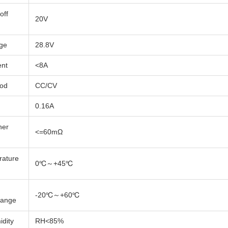
off
20V
age
28.8V
ent
<8A
hod
CC/CV
0.16A
ner
<=60mΩ
rature
0℃～+45℃
-20℃～+60℃
Range
dity
RH<85%