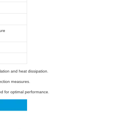
ure
tion and heat dissipation.
ection measures.
 for optimal performance.