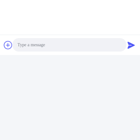
Photo
Video Call
Audio Call